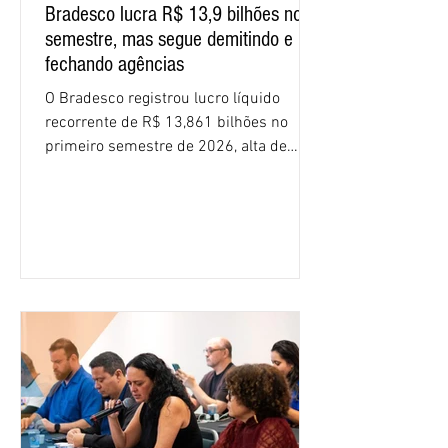
Bradesco lucra R$ 13,9 bilhões no
semestre, mas segue demitindo e
fechando agências
O Bradesco registrou lucro líquido
recorrente de R$ 13,861 bilhões no
primeiro semestre de 2026, alta de
16,2% em relação ao mesmo período do
ano passado. Na comparação entre o
segundo e o primeiro trimestre deste
ano, o crescimento foi de 3,5%. O
retorno sobre o patrimônio líquido (ROE)
alcançou 16% no semestre, aumento de
1,4 ponto percentual em 12 meses. O
crescimento de 16,2% foi o maior entre
os três maiores bancos privados do país
(Bradesco, Itaú e Santander). Segundo o