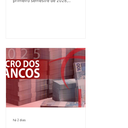
primeiro semestre de 2026,
crescimento de 9,1% em relação ao
mesmo período do ano passado. No
segundo trimestre, o lucro foi de R$
12,407 bilhões, alta de 1% na
comparação com os três primeiros
meses do ano. A rentabilidade sobre o
patrimônio líquido médio anualizado
(ROE), no Brasil, chegou a 26% no
semestre, avanço de 2,1 pontos
percentuais em 12 meses. Apesar dos
resultados expressivos, o banco conti
há 2 dias