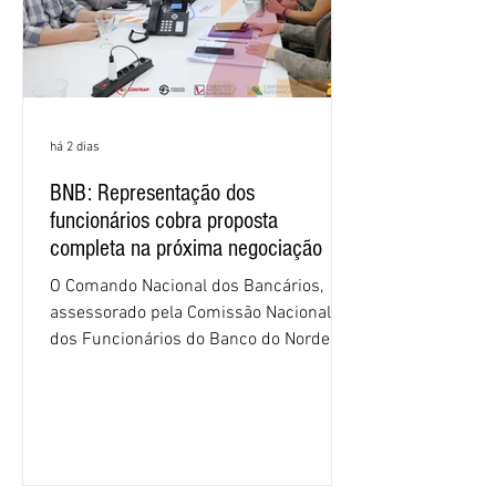
há 2 dias
BNB: Representação dos
funcionários cobra proposta
completa na próxima negociação
O Comando Nacional dos Bancários,
assessorado pela Comissão Nacional
dos Funcionários do Banco do Nordeste
do Brasil (CNFBNB), concluiu nesta
quinta-feira (6), em Fortaleza, a
apresentação e o debate da pauta
específica dos trabalhadores do BNB.
Segundo informações do Sindicato dos