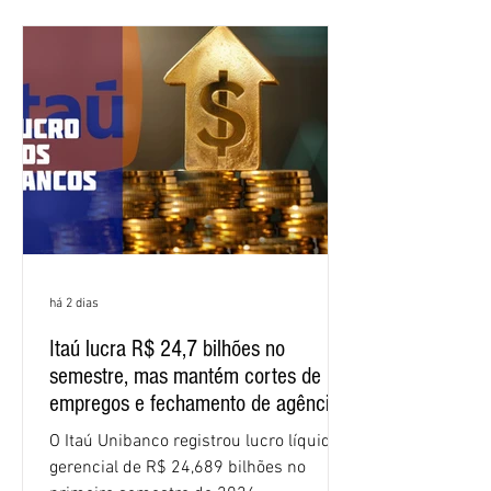
Bancários do Ceará, a quarta rodada de
negociação encerrou a discussão das
cláusulas econômicas e sindicais da
minuta, e a representação dos
funcionários cobrou que o banco
apresente uma proposta c
há 2 dias
Itaú lucra R$ 24,7 bilhões no
semestre, mas mantém cortes de
empregos e fechamento de agências
O Itaú Unibanco registrou lucro líquido
gerencial de R$ 24,689 bilhões no