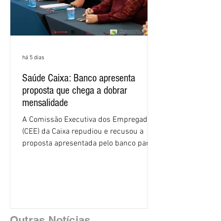
há 5 dias
Saúde Caixa: Banco apresenta
proposta que chega a dobrar
mensalidade
A Comissão Executiva dos Empregados
(CEE) da Caixa repudiou e recusou a
proposta apresentada pelo banco para o
custeio do Saúde Caixa, nesta quarta-
feira (5), durante a quinta rodada de
negociações específicas da Campanha
Nacional dos Bancários 2026, realizada
em São Paulo. Por unanimidade, todas
as federações que compõem a mesa de
Outras Notícias