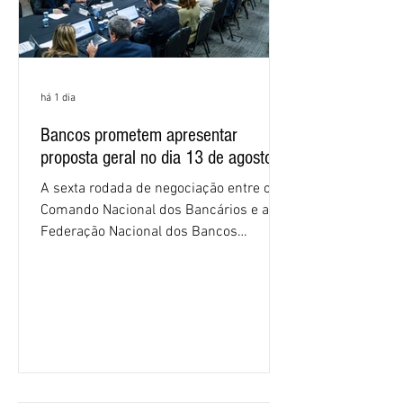
há 1 dia
Bancos prometem apresentar
proposta geral no dia 13 de agosto
A sexta rodada de negociação entre o
Comando Nacional dos Bancários e a
Federação Nacional dos Bancos
(Fenaban) foi encerrada, nesta terça-
feira (4/8), sem avanços concretos para
a categoria. Mais uma vez, a
representação dos bancos não
apresentou uma proposta global que
atenda às reivindicações dos
trabalhadores e das trabalhadoras,