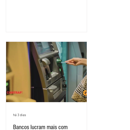
feira (4/8), em São Paulo, para a sexta
rodada de negociação da campanha
salarial 2026. É grande a expectativa
para que os patrões apresentem uma
proposta para as demandas
apresentadas nos cinco primeiros
encontros, que trataram sobre emprego
e tecnologia, cláusulas sociais,
igualdade de oportunidades, saúde e
condições de trabalho e cláusulas
econômicas. Apesar da cobrança d
há 3 dias
Bancos lucram mais com