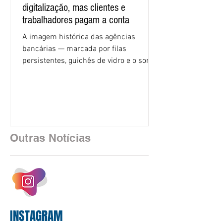
digitalização, mas clientes e
trabalhadores pagam a conta
A imagem histórica das agências
bancárias — marcada por filas
persistentes, guichês de vidro e o som
rítmico de autenticadoras de papel —
está sendo rapidamente substituída por
uma realidade silenciosa movida por
algoritmos e interfaces digitais. O setor
financeiro brasileiro consolidou, em
2025, uma transição profunda em sua
Outras Notícias
estrutura operacional, impulsionada por
um investimento massivo de R$ 47,8
bilhões em tecnologia apenas neste
exercício. A anatomia do serviço
bancário
INSTAGRAM