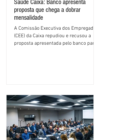
Saúde Caixa: Banco apresenta
proposta que chega a dobrar
mensalidade
A Comissão Executiva dos Empregados
(CEE) da Caixa repudiou e recusou a
proposta apresentada pelo banco para o
custeio do Saúde Caixa, nesta quarta-
feira (5), durante a quinta rodada de
negociações específicas da Campanha
Nacional dos Bancários 2026, realizada
em São Paulo. Por unanimidade, todas
as federações que compõem a mesa de
negociações das empregadas e dos
empregados exigiram que a Caixa refaça
os cálculos e apresente uma nova
proposta. O entendimento é que a
proposta