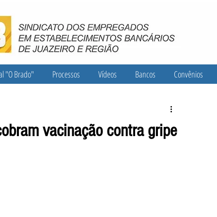
al "O Brado"
Processos
Vídeos
Bancos
Convênios
obram vacinação contra gripe