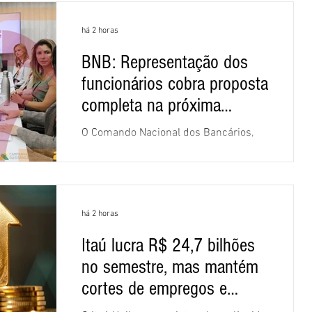
há 2 horas
BNB: Representação dos
funcionários cobra proposta
completa na próxima
negociação
O Comando Nacional dos Bancários,
assessorado pela Comissão Nacional
dos Funcionários do Banco do
Nordeste do Brasil (CNFBNB), concluiu
nesta quinta-feira (6), em Fortaleza, a
há 2 horas
apresentação e o debate da pauta
específica dos trabalhadores do BNB.
Itaú lucra R$ 24,7 bilhões
Segundo informações do Sindicato
no semestre, mas mantém
dos Bancários do Ceará, a quarta
rodada de negociação encerrou a
cortes de empregos e
discussão das cláusulas econômicas e
fechamento de agências