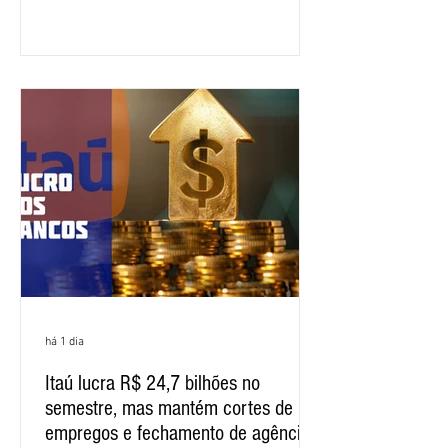
específica dos trabalhadores do BNB.
Segundo informações do Sindicato dos
Bancários do Ceará, a quarta rodada de
negociação encerrou a discussão das
cláusulas econômicas e sindicais da
minuta, e a representação dos
funcionários cobrou que o banco
apresente uma proposta c
há 1 dia
Itaú lucra R$ 24,7 bilhões no
semestre, mas mantém cortes de
empregos e fechamento de agências