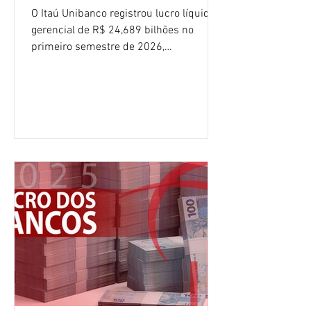
O Itaú Unibanco registrou lucro líquido
gerencial de R$ 24,689 bilhões no
primeiro semestre de 2026,
crescimento de 9,1% em relação ao
mesmo período do ano passado. No
segundo trimestre, o lucro foi de R$
12,407 bilhões, alta de 1% na
comparação com os três primeiros
meses do ano. A rentabilidade sobre o
patrimônio líquido médio anualizado
(ROE), no Brasil, chegou a 26% no
semestre, avanço de 2,1 pontos
percentuais em 12 meses. Apesar dos
resultados expressivos, o banco conti