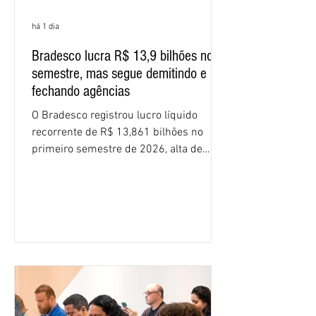
há 1 dia
Bradesco lucra R$ 13,9 bilhões no
semestre, mas segue demitindo e
fechando agências
O Bradesco registrou lucro líquido
recorrente de R$ 13,861 bilhões no
primeiro semestre de 2026, alta de
16,2% em relação ao mesmo período do
ano passado. Na comparação entre o
segundo e o primeiro trimestre deste
ano, o crescimento foi de 3,5%. O
retorno sobre o patrimônio líquido (ROE)
alcançou 16% no semestre, aumento de
1,4 ponto percentual em 12 meses. O
crescimento de 16,2% foi o maior entre
os três maiores bancos privados do país