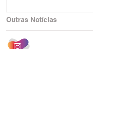
Nacional dos Bancários 2026, realizada
em São Paulo. Por unanimidade, todas
as federações que compõem a mesa de
Outras Notícias
negociações das empregadas e dos
empregados exigiram que a Caixa refaça
os cálculos e apresente uma nova
proposta. O entendimento é que a
proposta
INSTAGRAM