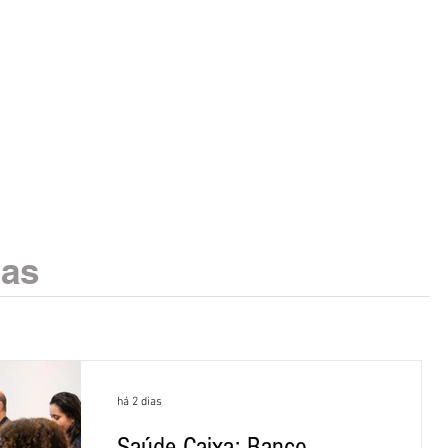
ias
há 2 dias
Saúde Caixa: Banco