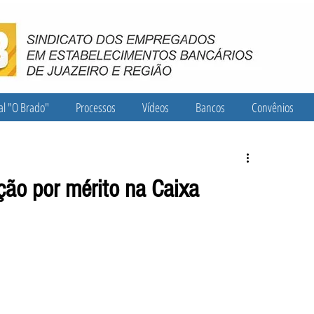
al "O Brado"
Processos
Vídeos
Bancos
Convênios
ão por mérito na Caixa