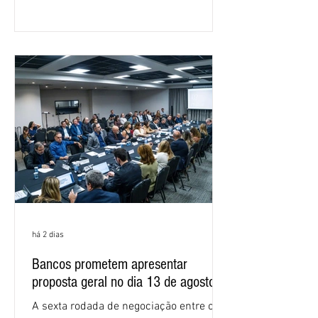
Nacional dos Bancários 2026, realizada
em São Paulo. Por unanimidade, todas
as federações que compõem a mesa de
negociações das empregadas e dos
empregados exigiram que a Caixa refaça
os cálculos e apresente uma nova
proposta. O entendimento é que a
proposta
há 2 dias
Bancos prometem apresentar
proposta geral no dia 13 de agosto
A sexta rodada de negociação entre o