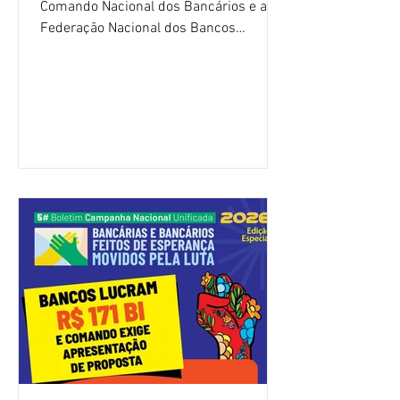
Comando Nacional dos Bancários e a
Federação Nacional dos Bancos
(Fenaban) foi encerrada, nesta terça-
feira (4/8), sem avanços concretos para
a categoria. Mais uma vez, a
representação dos bancos não
apresentou uma proposta global que
atenda às reivindicações dos
trabalhadores e das trabalhadoras,
frustrando a expectativa de evolução
nas negociações da Campanha salarial
2026. Durante o encontro, o movimento
sindical voltou a defender a val