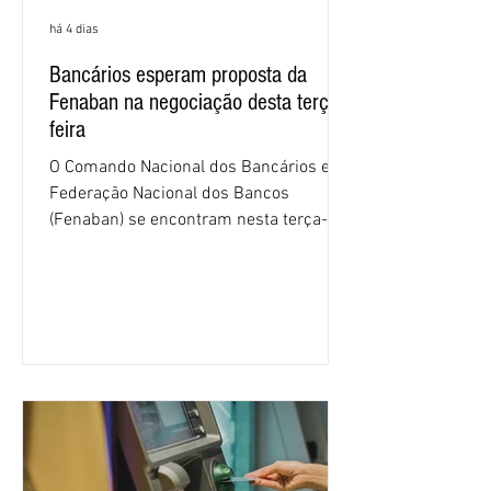
há 4 dias
Bancários esperam proposta da
Fenaban na negociação desta terça-
feira
O Comando Nacional dos Bancários e a
Federação Nacional dos Bancos
(Fenaban) se encontram nesta terça-
feira (4/8), em São Paulo, para a sexta
rodada de negociação da campanha
salarial 2026. É grande a expectativa
para que os patrões apresentem uma
proposta para as demandas
apresentadas nos cinco primeiros
encontros, que trataram sobre emprego
e tecnologia, cláusulas sociais,
igualdade de oportunidades, saúde e
condições de trabalho e cláusulas