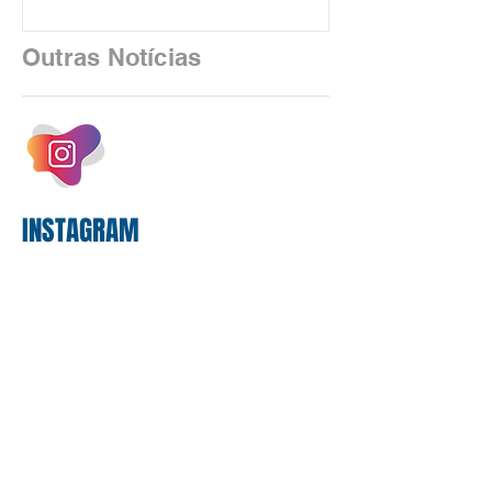
financeiro brasileiro consolidou, em
2025, uma transição profunda em sua
Outras Notícias
estrutura operacional, impulsionada por
um investimento massivo de R$ 47,8
bilhões em tecnologia apenas neste
exercício. A anatomia do serviço
bancário
INSTAGRAM