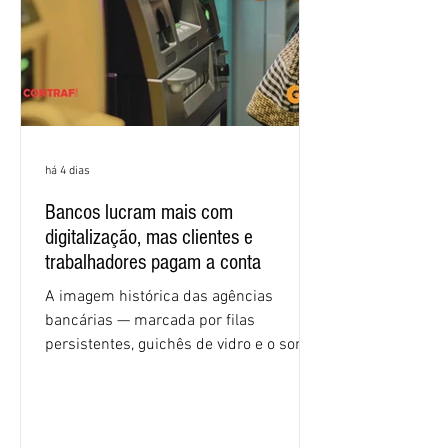
econômicas. Apesar da cobrança d
há 4 dias
Bancos lucram mais com
digitalização, mas clientes e
trabalhadores pagam a conta
A imagem histórica das agências
bancárias — marcada por filas
persistentes, guichês de vidro e o som
rítmico de autenticadoras de papel —
está sendo rapidamente substituída por
uma realidade silenciosa movida por
algoritmos e interfaces digitais. O setor