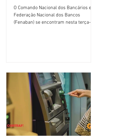
O Comando Nacional dos Bancários e a
Federação Nacional dos Bancos
(Fenaban) se encontram nesta terça-
feira (4/8), em São Paulo, para a sexta
rodada de negociação da campanha
salarial 2026. É grande a expectativa
para que os patrões apresentem uma
proposta para as demandas
apresentadas nos cinco primeiros
encontros, que trataram sobre emprego
e tecnologia, cláusulas sociais,
igualdade de oportunidades, saúde e
condições de trabalho e cláusulas
econômicas. Apesar da cobrança d