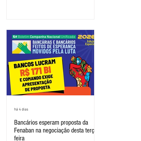
representação dos bancos não
apresentou uma proposta global que
atenda às reivindicações dos
trabalhadores e das trabalhadoras,
frustrando a expectativa de evolução
nas negociações da Campanha salarial
2026. Durante o encontro, o movimento
sindical voltou a defender a val
há 4 dias
Bancários esperam proposta da
Fenaban na negociação desta terça-
feira