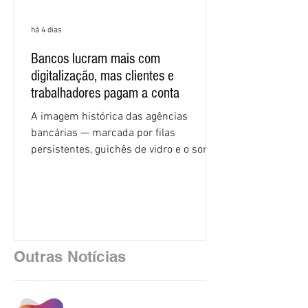
há 4 dias
Bancos lucram mais com
digitalização, mas clientes e
trabalhadores pagam a conta
A imagem histórica das agências
bancárias — marcada por filas
persistentes, guichês de vidro e o som
rítmico de autenticadoras de papel —
está sendo rapidamente substituída por
uma realidade silenciosa movida por
algoritmos e interfaces digitais. O setor
financeiro brasileiro consolidou, em
2025, uma transição profunda em sua
Outras Notícias
estrutura operacional, impulsionada por
um investimento massivo de R$ 47,8
bilhões em tecnologia apenas neste