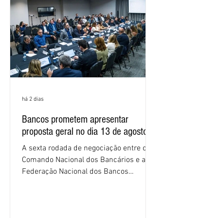
os cálculos e apresente uma nova
proposta. O entendimento é que a
proposta
há 2 dias
Bancos prometem apresentar
proposta geral no dia 13 de agosto
A sexta rodada de negociação entre o
Comando Nacional dos Bancários e a
Federação Nacional dos Bancos
(Fenaban) foi encerrada, nesta terça-
feira (4/8), sem avanços concretos para
a categoria. Mais uma vez, a