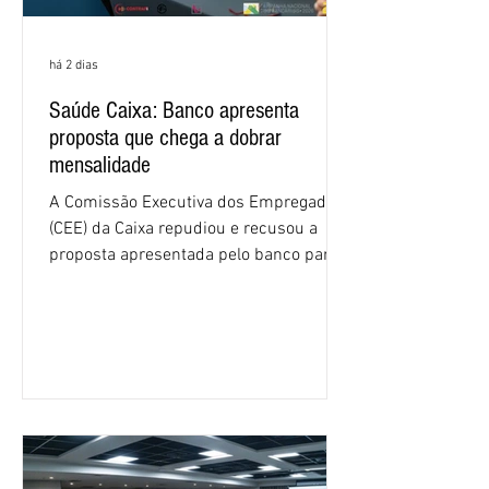
há 2 dias
Saúde Caixa: Banco apresenta
proposta que chega a dobrar
mensalidade
A Comissão Executiva dos Empregados
(CEE) da Caixa repudiou e recusou a
proposta apresentada pelo banco para o
custeio do Saúde Caixa, nesta quarta-
feira (5), durante a quinta rodada de
negociações específicas da Campanha
Nacional dos Bancários 2026, realizada
em São Paulo. Por unanimidade, todas
as federações que compõem a mesa de
negociações das empregadas e dos
empregados exigiram que a Caixa refaça