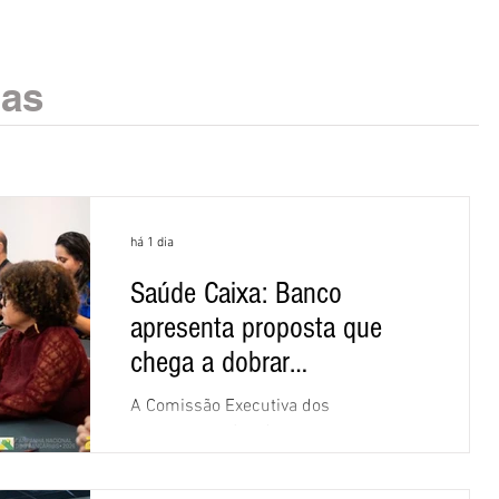
ias
há 1 dia
Saúde Caixa: Banco
apresenta proposta que
chega a dobrar
mensalidade
A Comissão Executiva dos
Empregados (CEE) da Caixa repudiou e
recusou a proposta apresentada pelo
banco para o custeio do Saúde Caixa,