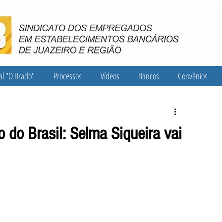
al "O Brado"
Processos
Vídeos
Bancos
Convênios
 do Brasil: Selma Siqueira vai