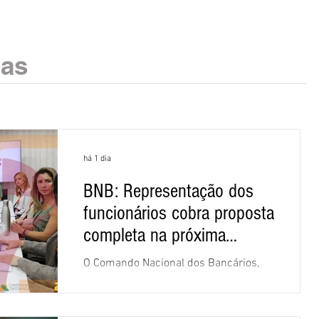
ias
há 1 dia
BNB: Representação dos
funcionários cobra proposta
completa na próxima
negociação
O Comando Nacional dos Bancários,
assessorado pela Comissão Nacional
dos Funcionários do Banco do
Nordeste do Brasil (CNFBNB), concluiu