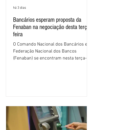
há 3 dias
Bancários esperam proposta da
Fenaban na negociação desta terça-
feira
O Comando Nacional dos Bancários e a
Federação Nacional dos Bancos
(Fenaban) se encontram nesta terça-
feira (4/8), em São Paulo, para a sexta
rodada de negociação da campanha
salarial 2026. É grande a expectativa
para que os patrões apresentem uma
proposta para as demandas
apresentadas nos cinco primeiros
encontros, que trataram sobre emprego
e tecnologia, cláusulas sociais,
igualdade de oportunidades, saúde e
condições de trabalho e cláusulas