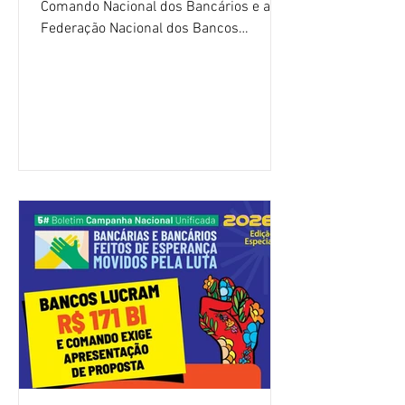
Comando Nacional dos Bancários e a
Federação Nacional dos Bancos
(Fenaban) foi encerrada, nesta terça-
feira (4/8), sem avanços concretos para
a categoria. Mais uma vez, a
representação dos bancos não
apresentou uma proposta global que
atenda às reivindicações dos
trabalhadores e das trabalhadoras,
frustrando a expectativa de evolução
nas negociações da Campanha salarial
2026. Durante o encontro, o movimento
sindical voltou a defender a val