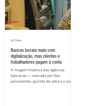
econômicas. Apesar da cobrança d
há 3 dias
Bancos lucram mais com
digitalização, mas clientes e
trabalhadores pagam a conta
A imagem histórica das agências
bancárias — marcada por filas
persistentes, guichês de vidro e o som
rítmico de autenticadoras de papel —
está sendo rapidamente substituída por
uma realidade silenciosa movida por
algoritmos e interfaces digitais. O setor