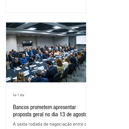
Nacional dos Bancários 2026, realizada
em São Paulo. Por unanimidade, todas
as federações que compõem a mesa de
negociações das empregadas e dos
empregados exigiram que a Caixa refaça
os cálculos e apresente uma nova
proposta. O entendimento é que a
proposta
há 1 dia
Bancos prometem apresentar
proposta geral no dia 13 de agosto
A sexta rodada de negociação entre o