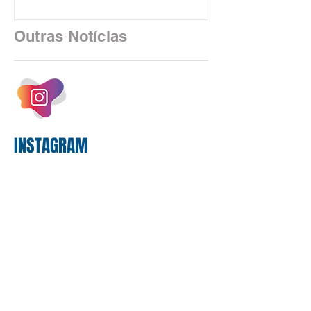
financeiro brasileiro consolidou, em
2025, uma transição profunda em sua
Outras Notícias
estrutura operacional, impulsionada por
um investimento massivo de R$ 47,8
bilhões em tecnologia apenas neste
exercício. A anatomia do serviço
bancário
INSTAGRAM