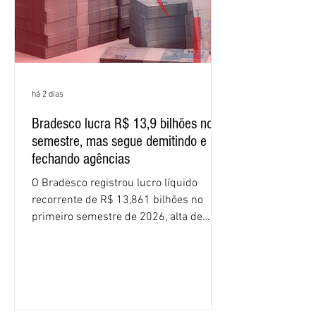
há 2 dias
Bradesco lucra R$ 13,9 bilhões no
semestre, mas segue demitindo e
fechando agências
O Bradesco registrou lucro líquido
recorrente de R$ 13,861 bilhões no
primeiro semestre de 2026, alta de
16,2% em relação ao mesmo período do
ano passado. Na comparação entre o
segundo e o primeiro trimestre deste
ano, o crescimento foi de 3,5%. O
retorno sobre o patrimônio líquido (ROE)