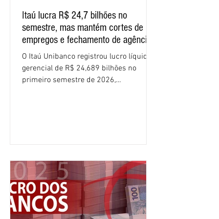
Itaú lucra R$ 24,7 bilhões no
semestre, mas mantém cortes de
empregos e fechamento de agências
O Itaú Unibanco registrou lucro líquido
gerencial de R$ 24,689 bilhões no
primeiro semestre de 2026,
crescimento de 9,1% em relação ao
mesmo período do ano passado. No
segundo trimestre, o lucro foi de R$
12,407 bilhões, alta de 1% na
comparação com os três primeiros
meses do ano. A rentabilidade sobre o
patrimônio líquido médio anualizado
(ROE), no Brasil, chegou a 26% no
semestre, avanço de 2,1 pontos
percentuais em 12 meses. Apesar dos
resultados expressivos, o banco conti