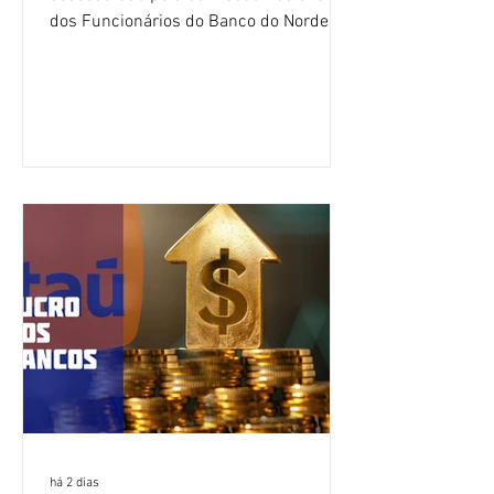
dos Funcionários do Banco do Nordeste
do Brasil (CNFBNB), concluiu nesta
quinta-feira (6), em Fortaleza, a
apresentação e o debate da pauta
específica dos trabalhadores do BNB.
Segundo informações do Sindicato dos
Bancários do Ceará, a quarta rodada de
negociação encerrou a discussão das
cláusulas econômicas e sindicais da
minuta, e a representação dos
funcionários cobrou que o banco
apresente uma proposta c
há 2 dias