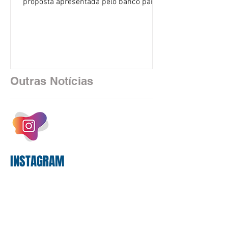
proposta apresentada pelo banco para o
custeio do Saúde Caixa, nesta quarta-
feira (5), durante a quinta rodada de
negociações específicas da Campanha
Nacional dos Bancários 2026, realizada
em São Paulo. Por unanimidade, todas
as federações que compõem a mesa de
Outras Notícias
negociações das empregadas e dos
empregados exigiram que a Caixa refaça
os cálculos e apresente uma nova
proposta. O entendimento é que a
proposta
INSTAGRAM