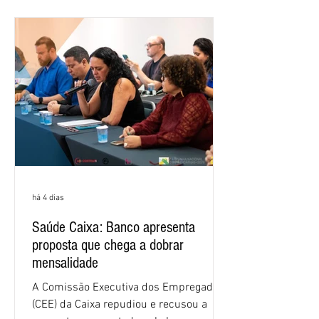
alcançou 16% no semestre, aumento de
1,4 ponto percentual em 12 meses. O
crescimento de 16,2% foi o maior entre
os três maiores bancos privados do país
(Bradesco, Itaú e Santander). Segundo o
há 4 dias
Saúde Caixa: Banco apresenta
proposta que chega a dobrar
mensalidade
A Comissão Executiva dos Empregados
(CEE) da Caixa repudiou e recusou a