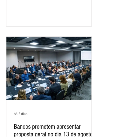
feira (5), durante a quinta rodada de
negociações específicas da Campanha
Nacional dos Bancários 2026, realizada
em São Paulo. Por unanimidade, todas
as federações que compõem a mesa de
negociações das empregadas e dos
empregados exigiram que a Caixa refaça
os cálculos e apresente uma nova
proposta. O entendimento é que a
proposta
há 2 dias
Bancos prometem apresentar
proposta geral no dia 13 de agosto