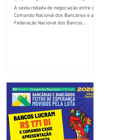
A sexta rodada de negociação entre o
Comando Nacional dos Bancários e a
Federação Nacional dos Bancos
(Fenaban) foi encerrada, nesta terça-
feira (4/8), sem avanços concretos para
a categoria. Mais uma vez, a
representação dos bancos não
apresentou uma proposta global que
atenda às reivindicações dos
trabalhadores e das trabalhadoras,
frustrando a expectativa de evolução
nas negociações da Campanha salarial
2026. Durante o encontro, o movimento
sindical voltou a defender a val