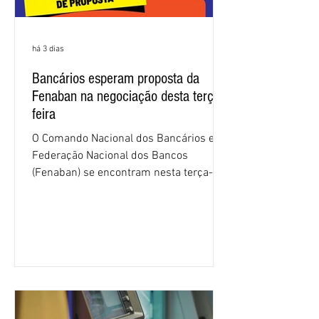
há 3 dias
Bancários esperam proposta da
Fenaban na negociação desta terça-
feira
O Comando Nacional dos Bancários e a
Federação Nacional dos Bancos
(Fenaban) se encontram nesta terça-
feira (4/8), em São Paulo, para a sexta
rodada de negociação da campanha
salarial 2026. É grande a expectativa
para que os patrões apresentem uma
proposta para as demandas
apresentadas nos cinco primeiros
encontros, que trataram sobre emprego
e tecnologia, cláusulas sociais,