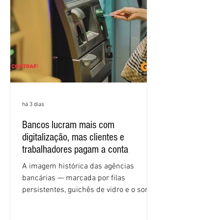
igualdade de oportunidades, saúde e
condições de trabalho e cláusulas
econômicas. Apesar da cobrança d
há 3 dias
Bancos lucram mais com
digitalização, mas clientes e
trabalhadores pagam a conta
A imagem histórica das agências
bancárias — marcada por filas
persistentes, guichês de vidro e o som
rítmico de autenticadoras de papel —
está sendo rapidamente substituída por