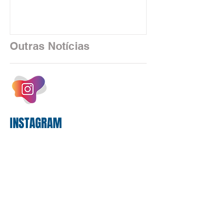
uma realidade silenciosa movida por
algoritmos e interfaces digitais. O setor
financeiro brasileiro consolidou, em
2025, uma transição profunda em sua
Outras Notícias
estrutura operacional, impulsionada por
um investimento massivo de R$ 47,8
bilhões em tecnologia apenas neste
exercício. A anatomia do serviço
bancário
INSTAGRAM