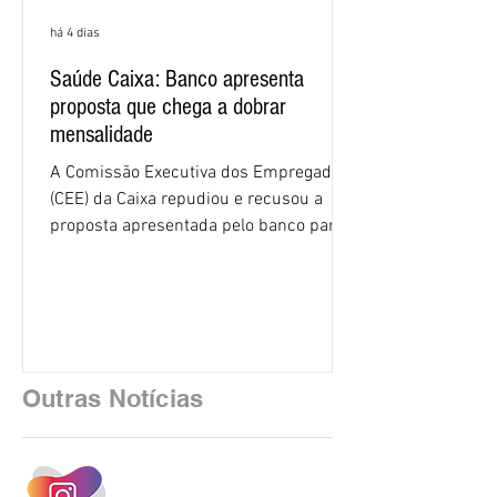
há 4 dias
Saúde Caixa: Banco apresenta
proposta que chega a dobrar
mensalidade
A Comissão Executiva dos Empregados
(CEE) da Caixa repudiou e recusou a
proposta apresentada pelo banco para o
custeio do Saúde Caixa, nesta quarta-
feira (5), durante a quinta rodada de
negociações específicas da Campanha
Nacional dos Bancários 2026, realizada
em São Paulo. Por unanimidade, todas
as federações que compõem a mesa de
Outras Notícias
negociações das empregadas e dos
empregados exigiram que a Caixa refaça
os cálculos e apresente uma nova
proposta. O entendimento é que a