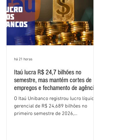
funcionários cobrou que o banco
apresente uma proposta c
há 21 horas
Itaú lucra R$ 24,7 bilhões no
semestre, mas mantém cortes de
empregos e fechamento de agências
O Itaú Unibanco registrou lucro líquido
gerencial de R$ 24,689 bilhões no
primeiro semestre de 2026,
crescimento de 9,1% em relação ao
mesmo período do ano passado. No
segundo trimestre, o lucro foi de R$