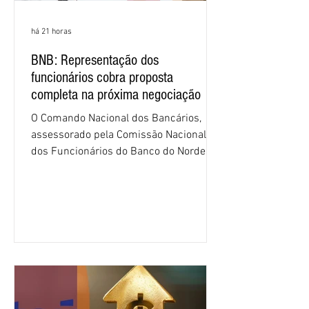
há 21 horas
BNB: Representação dos
funcionários cobra proposta
completa na próxima negociação
O Comando Nacional dos Bancários,
assessorado pela Comissão Nacional
dos Funcionários do Banco do Nordeste
do Brasil (CNFBNB), concluiu nesta
quinta-feira (6), em Fortaleza, a
apresentação e o debate da pauta
específica dos trabalhadores do BNB.
Segundo informações do Sindicato dos
Bancários do Ceará, a quarta rodada de
negociação encerrou a discussão das
cláusulas econômicas e sindicais da
minuta, e a representação dos