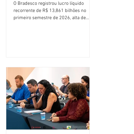
O Bradesco registrou lucro líquido
recorrente de R$ 13,861 bilhões no
primeiro semestre de 2026, alta de
16,2% em relação ao mesmo período do
ano passado. Na comparação entre o
segundo e o primeiro trimestre deste
ano, o crescimento foi de 3,5%. O
retorno sobre o patrimônio líquido (ROE)
alcançou 16% no semestre, aumento de
1,4 ponto percentual em 12 meses. O
crescimento de 16,2% foi o maior entre
os três maiores bancos privados do país
(Bradesco, Itaú e Santander). Segundo o