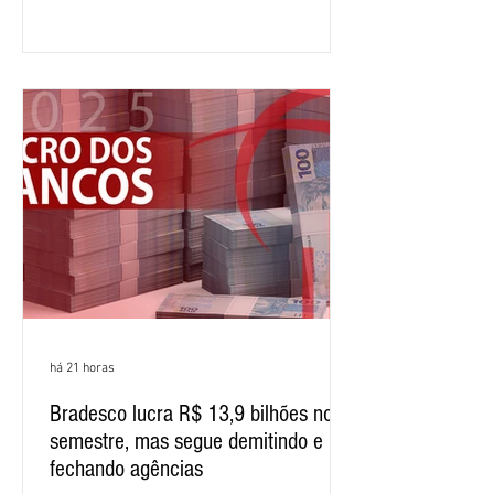
12,407 bilhões, alta de 1% na
comparação com os três primeiros
meses do ano. A rentabilidade sobre o
patrimônio líquido médio anualizado
(ROE), no Brasil, chegou a 26% no
semestre, avanço de 2,1 pontos
percentuais em 12 meses. Apesar dos
resultados expressivos, o banco conti
há 21 horas
Bradesco lucra R$ 13,9 bilhões no
semestre, mas segue demitindo e
fechando agências