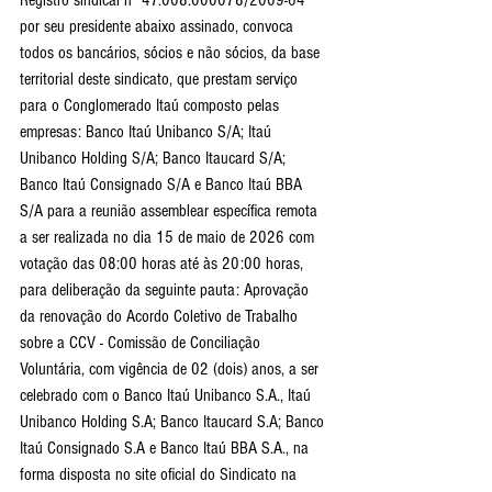
Registro sindical n° 47.008.000078/2009-64 
por seu presidente abaixo assinado, convoca 
todos os bancários, sócios e não sócios, da base 
territorial deste sindicato, que prestam serviço 
para o Conglomerado Itaú composto pelas 
empresas: Banco Itaú Unibanco S/A; Itaú 
Unibanco Holding S/A; Banco Itaucard S/A; 
Banco Itaú Consignado S/A e Banco Itaú BBA 
S/A para a reunião assemblear específica remota 
a ser realizada no dia 15 de maio de 2026 com 
votação das 08:00 horas até às 20:00 horas, 
para deliberação da seguinte pauta: Aprovação 
da renovação do Acordo Coletivo de Trabalho 
sobre a CCV - Comissão de Conciliação 
Voluntária, com vigência de 02 (dois) anos, a ser 
celebrado com o Banco Itaú Unibanco S.A., Itaú 
Unibanco Holding S.A; Banco Itaucard S.A; Banco 
Itaú Consignado S.A e Banco Itaú BBA S.A., na 
forma disposta no site oficial do Sindicato na 