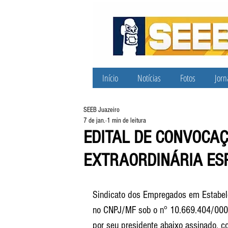
Início
Notícias
Fotos
Jorn
SEEB Juazeiro
7 de jan.
1 min de leitura
EDITAL DE CONVOCA
EXTRAORDINÁRIA ESP
Sindicato dos Empregados em Estabelec
no CNPJ/MF sob o n° 10.669.404/0001
por seu presidente abaixo assinado, 