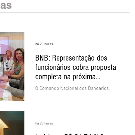
ias
há 23 horas
BNB: Representação dos
funcionários cobra proposta
completa na próxima
negociação
O Comando Nacional dos Bancários,
assessorado pela Comissão Nacional
dos Funcionários do Banco do
Nordeste do Brasil (CNFBNB), concluiu
nesta quinta-feira (6), em Fortaleza, a
há 23 horas
apresentação e o debate da pauta
específica dos trabalhadores do BNB.