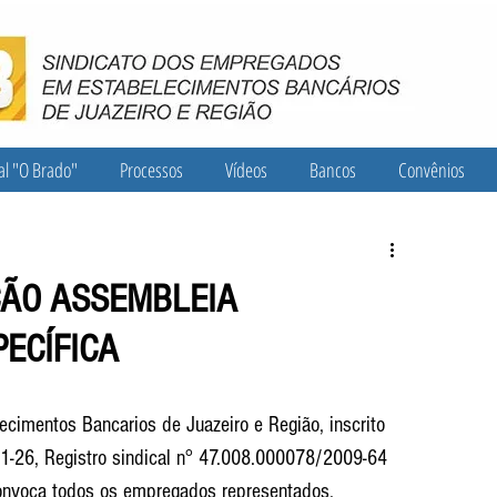
al "O Brado"
Processos
Vídeos
Bancos
Convênios
ÇÃO ASSEMBLEIA
ECÍFICA
imentos Bancarios de Juazeiro e Região, inscrito 
-26, Registro sindical n° 47.008.000078/2009-64 
convoca todos os empregados representados, 