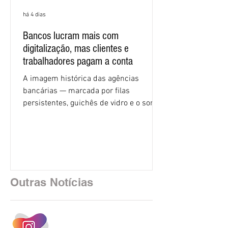
há 4 dias
Bancos lucram mais com
digitalização, mas clientes e
trabalhadores pagam a conta
A imagem histórica das agências
bancárias — marcada por filas
persistentes, guichês de vidro e o som
rítmico de autenticadoras de papel —
está sendo rapidamente substituída por
uma realidade silenciosa movida por
algoritmos e interfaces digitais. O setor
financeiro brasileiro consolidou, em
2025, uma transição profunda em sua
Outras Notícias
estrutura operacional, impulsionada por
um investimento massivo de R$ 47,8
bilhões em tecnologia apenas neste
exercício. A anatomia do serviço