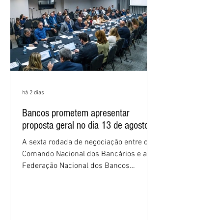
proposta. O entendimento é que a
proposta
há 2 dias
Bancos prometem apresentar
proposta geral no dia 13 de agosto
A sexta rodada de negociação entre o
Comando Nacional dos Bancários e a
Federação Nacional dos Bancos
(Fenaban) foi encerrada, nesta terça-
feira (4/8), sem avanços concretos para
a categoria. Mais uma vez, a
representação dos bancos não