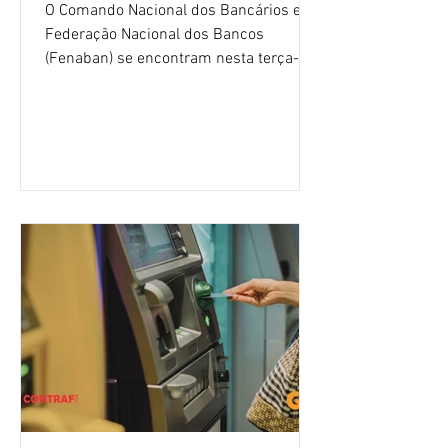
O Comando Nacional dos Bancários e a
Federação Nacional dos Bancos
(Fenaban) se encontram nesta terça-
feira (4/8), em São Paulo, para a sexta
rodada de negociação da campanha
salarial 2026. É grande a expectativa
para que os patrões apresentem uma
proposta para as demandas
apresentadas nos cinco primeiros
encontros, que trataram sobre emprego
e tecnologia, cláusulas sociais,
igualdade de oportunidades, saúde e
condições de trabalho e cláusulas
econômicas. Apesar da cobrança d