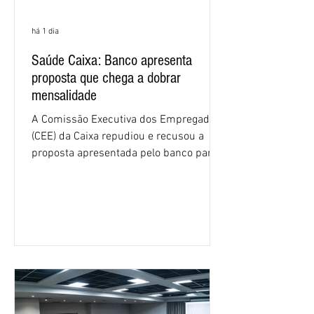
há 1 dia
Saúde Caixa: Banco apresenta
proposta que chega a dobrar
mensalidade
A Comissão Executiva dos Empregados
(CEE) da Caixa repudiou e recusou a
proposta apresentada pelo banco para o
custeio do Saúde Caixa, nesta quarta-
feira (5), durante a quinta rodada de
negociações específicas da Campanha
Nacional dos Bancários 2026, realizada
em São Paulo. Por unanimidade, todas
as federações que compõem a mesa de
negociações das empregadas e dos
empregados exigiram que a Caixa refaça
os cálculos e apresente uma nova