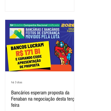
apresentou uma proposta global que
atenda às reivindicações dos
trabalhadores e das trabalhadoras,
frustrando a expectativa de evolução
nas negociações da Campanha salarial
2026. Durante o encontro, o movimento
sindical voltou a defender a val
há 3 dias
Bancários esperam proposta da
Fenaban na negociação desta terça-
feira