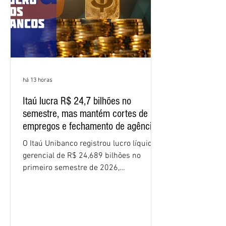
apresente uma proposta c
há 13 horas
Itaú lucra R$ 24,7 bilhões no
semestre, mas mantém cortes de
empregos e fechamento de agências
O Itaú Unibanco registrou lucro líquido
gerencial de R$ 24,689 bilhões no
primeiro semestre de 2026,
crescimento de 9,1% em relação ao
mesmo período do ano passado. No
segundo trimestre, o lucro foi de R$
12,407 bilhões, alta de 1% na