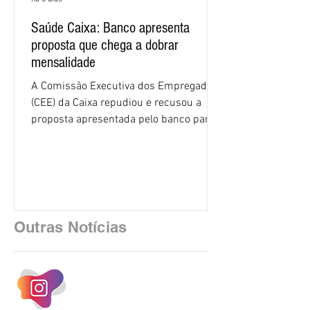
Saúde Caixa: Banco apresenta
proposta que chega a dobrar
mensalidade
A Comissão Executiva dos Empregados
(CEE) da Caixa repudiou e recusou a
proposta apresentada pelo banco para o
custeio do Saúde Caixa, nesta quarta-
feira (5), durante a quinta rodada de
negociações específicas da Campanha
Nacional dos Bancários 2026, realizada
em São Paulo. Por unanimidade, todas
as federações que compõem a mesa de
Outras Notícias
negociações das empregadas e dos
empregados exigiram que a Caixa refaça
os cálculos e apresente uma nova
proposta. O entendimento é que a
proposta