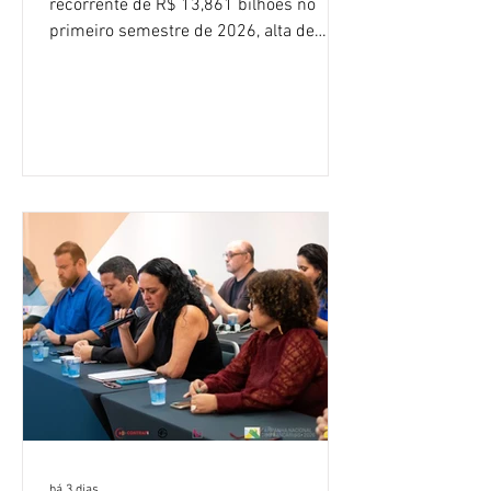
recorrente de R$ 13,861 bilhões no
primeiro semestre de 2026, alta de
16,2% em relação ao mesmo período do
ano passado. Na comparação entre o
segundo e o primeiro trimestre deste
ano, o crescimento foi de 3,5%. O
retorno sobre o patrimônio líquido (ROE)
alcançou 16% no semestre, aumento de
1,4 ponto percentual em 12 meses. O
crescimento de 16,2% foi o maior entre
os três maiores bancos privados do país
(Bradesco, Itaú e Santander). Segundo o
há 3 dias