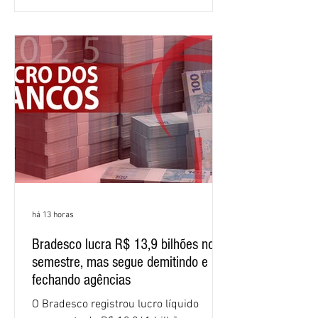
comparação com os três primeiros
meses do ano. A rentabilidade sobre o
patrimônio líquido médio anualizado
(ROE), no Brasil, chegou a 26% no
semestre, avanço de 2,1 pontos
percentuais em 12 meses. Apesar dos
resultados expressivos, o banco conti
há 13 horas
Bradesco lucra R$ 13,9 bilhões no
semestre, mas segue demitindo e
fechando agências
O Bradesco registrou lucro líquido