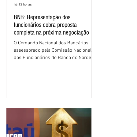
há 13 horas
BNB: Representação dos
funcionários cobra proposta
completa na próxima negociação
O Comando Nacional dos Bancários,
assessorado pela Comissão Nacional
dos Funcionários do Banco do Nordeste
do Brasil (CNFBNB), concluiu nesta
quinta-feira (6), em Fortaleza, a
apresentação e o debate da pauta
específica dos trabalhadores do BNB.
Segundo informações do Sindicato dos
Bancários do Ceará, a quarta rodada de
negociação encerrou a discussão das
cláusulas econômicas e sindicais da
minuta, e a representação dos
funcionários cobrou que o banco