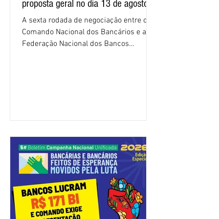
proposta geral no dia 13 de agosto
A sexta rodada de negociação entre o
Comando Nacional dos Bancários e a
Federação Nacional dos Bancos
(Fenaban) foi encerrada, nesta terça-
feira (4/8), sem avanços concretos para
a categoria. Mais uma vez, a
representação dos bancos não
apresentou uma proposta global que
atenda às reivindicações dos
trabalhadores e das trabalhadoras,
frustrando a expectativa de evolução
nas negociações da Campanha salarial
2026. Durante o encontro, o movimento
sindical voltou a defender a val