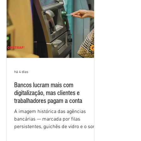
e tecnologia, cláusulas sociais,
igualdade de oportunidades, saúde e
condições de trabalho e cláusulas
econômicas. Apesar da cobrança d
há 4 dias
Bancos lucram mais com
digitalização, mas clientes e
trabalhadores pagam a conta
A imagem histórica das agências
bancárias — marcada por filas
persistentes, guichês de vidro e o som
rítmico de autenticadoras de papel —