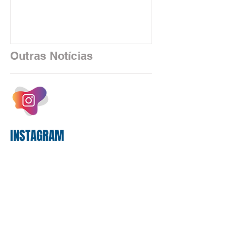
está sendo rapidamente substituída por
uma realidade silenciosa movida por
algoritmos e interfaces digitais. O setor
financeiro brasileiro consolidou, em
2025, uma transição profunda em sua
Outras Notícias
estrutura operacional, impulsionada por
um investimento massivo de R$ 47,8
bilhões em tecnologia apenas neste
exercício. A anatomia do serviço
bancário
INSTAGRAM