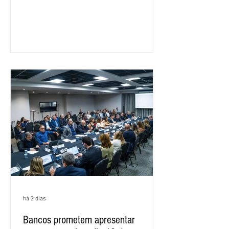
feira (5), durante a quinta rodada de
negociações específicas da Campanha
Nacional dos Bancários 2026, realizada
em São Paulo. Por unanimidade, todas
as federações que compõem a mesa de
negociações das empregadas e dos
empregados exigiram que a Caixa refaça
os cálculos e apresente uma nova
proposta. O entendimento é que a
proposta
há 2 dias
Bancos prometem apresentar