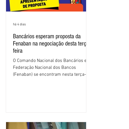
há 4 dias
Bancários esperam proposta da
Fenaban na negociação desta terça-
feira
O Comando Nacional dos Bancários e a
Federação Nacional dos Bancos
(Fenaban) se encontram nesta terça-
feira (4/8), em São Paulo, para a sexta
rodada de negociação da campanha
salarial 2026. É grande a expectativa
para que os patrões apresentem uma
proposta para as demandas
apresentadas nos cinco primeiros
encontros, que trataram sobre emprego