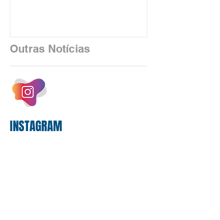
negociações específicas da Campanha
Nacional dos Bancários 2026, realizada
em São Paulo. Por unanimidade, todas
as federações que compõem a mesa de
Outras Notícias
negociações das empregadas e dos
empregados exigiram que a Caixa refaça
os cálculos e apresente uma nova
proposta. O entendimento é que a
proposta
INSTAGRAM