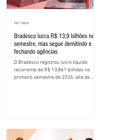
há 1 hora
Bradesco lucra R$ 13,9 bilhões no
semestre, mas segue demitindo e
fechando agências
O Bradesco registrou lucro líquido
recorrente de R$ 13,861 bilhões no
primeiro semestre de 2026, alta de
16,2% em relação ao mesmo período do
ano passado. Na comparação entre o
segundo e o primeiro trimestre deste
ano, o crescimento foi de 3,5%. O
retorno sobre o patrimônio líquido (ROE)
alcançou 16% no semestre, aumento de
1,4 ponto percentual em 12 meses. O
crescimento de 16,2% foi o maior entre