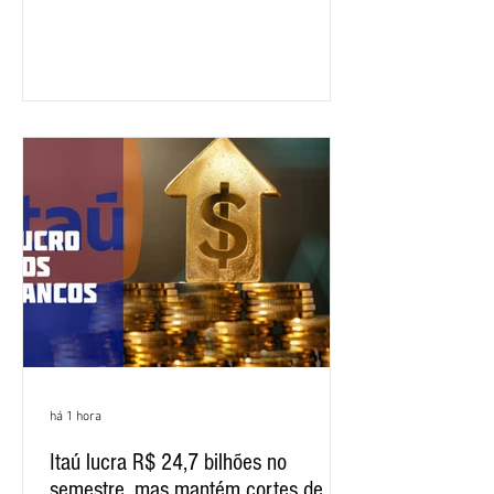
quinta-feira (6), em Fortaleza, a
apresentação e o debate da pauta
específica dos trabalhadores do BNB.
Segundo informações do Sindicato dos
Bancários do Ceará, a quarta rodada de
negociação encerrou a discussão das
cláusulas econômicas e sindicais da
minuta, e a representação dos
funcionários cobrou que o banco
apresente uma proposta c
há 1 hora
Itaú lucra R$ 24,7 bilhões no
semestre, mas mantém cortes de