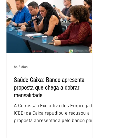
os três maiores bancos privados do país
(Bradesco, Itaú e Santander). Segundo o
há 3 dias
Saúde Caixa: Banco apresenta
proposta que chega a dobrar
mensalidade
A Comissão Executiva dos Empregados
(CEE) da Caixa repudiou e recusou a
proposta apresentada pelo banco para o
custeio do Saúde Caixa, nesta quarta-
feira (5), durante a quinta rodada de