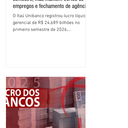
empregos e fechamento de agências
O Itaú Unibanco registrou lucro líquido
gerencial de R$ 24,689 bilhões no
primeiro semestre de 2026,
crescimento de 9,1% em relação ao
mesmo período do ano passado. No
segundo trimestre, o lucro foi de R$
12,407 bilhões, alta de 1% na
comparação com os três primeiros
meses do ano. A rentabilidade sobre o
patrimônio líquido médio anualizado
(ROE), no Brasil, chegou a 26% no
semestre, avanço de 2,1 pontos
percentuais em 12 meses. Apesar dos
resultados expressivos, o banco conti