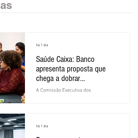
ias
há 1 dia
Saúde Caixa: Banco
apresenta proposta que
chega a dobrar
mensalidade
A Comissão Executiva dos
Empregados (CEE) da Caixa repudiou e
recusou a proposta apresentada pelo
banco para o custeio do Saúde Caixa,
nesta quarta-feira (5), durante a quinta
há 1 dia
rodada de negociações específicas da
Campanha Nacional dos Bancários