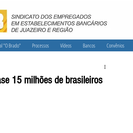
al "O Brado"
Processos
Vídeos
Bancos
Convênios
e 15 milhões de brasileiros