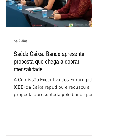
há 2 dias
Saúde Caixa: Banco apresenta
proposta que chega a dobrar
mensalidade
A Comissão Executiva dos Empregados
(CEE) da Caixa repudiou e recusou a
proposta apresentada pelo banco para o
custeio do Saúde Caixa, nesta quarta-
feira (5), durante a quinta rodada de
negociações específicas da Campanha
Nacional dos Bancários 2026, realizada
em São Paulo. Por unanimidade, todas