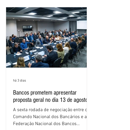
as federações que compõem a mesa de
negociações das empregadas e dos
empregados exigiram que a Caixa refaça
os cálculos e apresente uma nova
proposta. O entendimento é que a
proposta
há 3 dias
Bancos prometem apresentar
proposta geral no dia 13 de agosto
A sexta rodada de negociação entre o
Comando Nacional dos Bancários e a
Federação Nacional dos Bancos