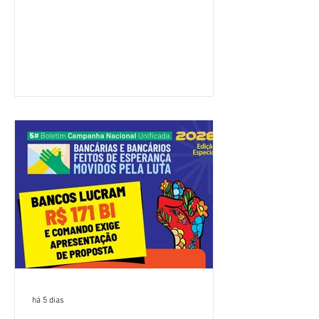
(Fenaban) foi encerrada, nesta terça-
feira (4/8), sem avanços concretos para
a categoria. Mais uma vez, a
representação dos bancos não
apresentou uma proposta global que
atenda às reivindicações dos
trabalhadores e das trabalhadoras,
frustrando a expectativa de evolução
nas negociações da Campanha salarial
2026. Durante o encontro, o movimento
sindical voltou a defender a val
há 5 dias