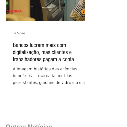
há 5 dias
Bancos lucram mais com
digitalização, mas clientes e
trabalhadores pagam a conta
A imagem histórica das agências
bancárias — marcada por filas
persistentes, guichês de vidro e o som
rítmico de autenticadoras de papel —
está sendo rapidamente substituída por
uma realidade silenciosa movida por
algoritmos e interfaces digitais. O setor
financeiro brasileiro consolidou, em
2025, uma transição profunda em sua
Outras Notícias