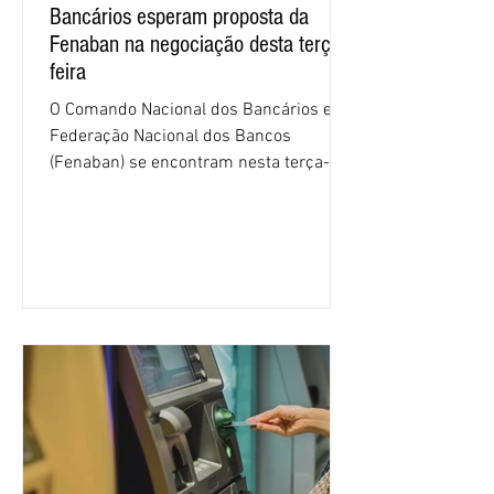
Bancários esperam proposta da
Fenaban na negociação desta terça-
feira
O Comando Nacional dos Bancários e a
Federação Nacional dos Bancos
(Fenaban) se encontram nesta terça-
feira (4/8), em São Paulo, para a sexta
rodada de negociação da campanha
salarial 2026. É grande a expectativa
para que os patrões apresentem uma
proposta para as demandas
apresentadas nos cinco primeiros
encontros, que trataram sobre emprego
e tecnologia, cláusulas sociais,
igualdade de oportunidades, saúde e
condições de trabalho e cláusulas
econômicas. Apesar da cobrança d