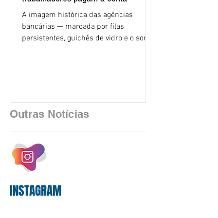
A imagem histórica das agências
bancárias — marcada por filas
persistentes, guichês de vidro e o som
rítmico de autenticadoras de papel —
está sendo rapidamente substituída por
uma realidade silenciosa movida por
algoritmos e interfaces digitais. O setor
financeiro brasileiro consolidou, em
2025, uma transição profunda em sua
Outras Notícias
estrutura operacional, impulsionada por
um investimento massivo de R$ 47,8
bilhões em tecnologia apenas neste
exercício. A anatomia do serviço
bancário
INSTAGRAM