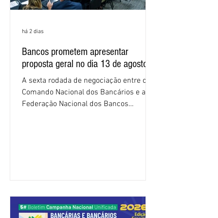
há 2 dias
Bancos prometem apresentar
proposta geral no dia 13 de agosto
A sexta rodada de negociação entre o
Comando Nacional dos Bancários e a
Federação Nacional dos Bancos
(Fenaban) foi encerrada, nesta terça-
feira (4/8), sem avanços concretos para
a categoria. Mais uma vez, a
representação dos bancos não
apresentou uma proposta global que
atenda às reivindicações dos
trabalhadores e das trabalhadoras,
frustrando a expectativa de evolução
nas negociações da Campanha salarial