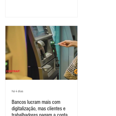
salarial 2026. É grande a expectativa
para que os patrões apresentem uma
proposta para as demandas
apresentadas nos cinco primeiros
encontros, que trataram sobre emprego
e tecnologia, cláusulas sociais,
igualdade de oportunidades, saúde e
condições de trabalho e cláusulas
econômicas. Apesar da cobrança d
há 4 dias
Bancos lucram mais com
digitalização, mas clientes e
trabalhadores pagam a conta