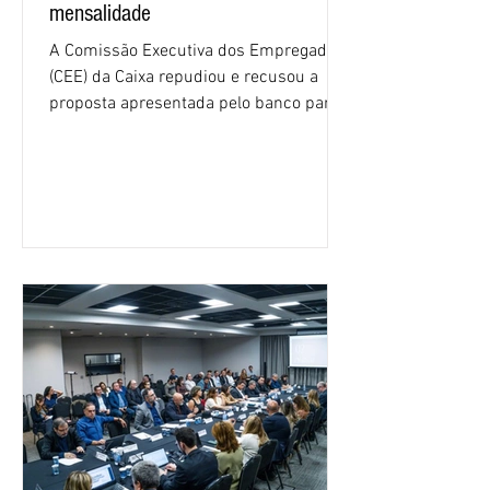
mensalidade
A Comissão Executiva dos Empregados
(CEE) da Caixa repudiou e recusou a
proposta apresentada pelo banco para o
custeio do Saúde Caixa, nesta quarta-
feira (5), durante a quinta rodada de
negociações específicas da Campanha
Nacional dos Bancários 2026, realizada
em São Paulo. Por unanimidade, todas
as federações que compõem a mesa de
negociações das empregadas e dos
empregados exigiram que a Caixa refaça
os cálculos e apresente uma nova
proposta. O entendimento é que a
proposta