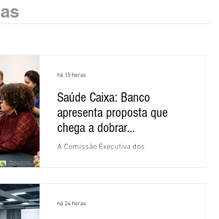
ias
há 15 horas
Saúde Caixa: Banco
apresenta proposta que
chega a dobrar
mensalidade
A Comissão Executiva dos
Empregados (CEE) da Caixa repudiou e
recusou a proposta apresentada pelo
banco para o custeio do Saúde Caixa,
nesta quarta-feira (5), durante a quinta
há 24 horas
rodada de negociações específicas da
Campanha Nacional dos Bancários