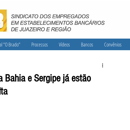
al "O Brado"
Processos
Vídeos
Bancos
Convênios
 Bahia e Sergipe já estão
lta