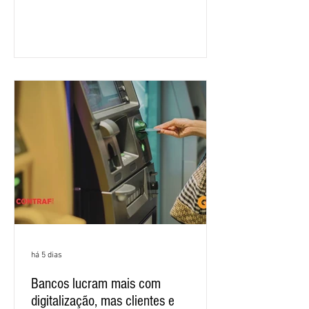
salarial 2026. É grande a expectativa
para que os patrões apresentem uma
proposta para as demandas
apresentadas nos cinco primeiros
encontros, que trataram sobre emprego
e tecnologia, cláusulas sociais,
igualdade de oportunidades, saúde e
condições de trabalho e cláusulas
econômicas. Apesar da cobrança d
há 5 dias
Bancos lucram mais com
digitalização, mas clientes e