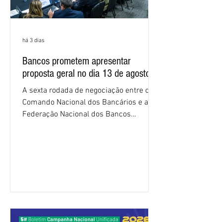
há 3 dias
Bancos prometem apresentar
proposta geral no dia 13 de agosto
A sexta rodada de negociação entre o
Comando Nacional dos Bancários e a
Federação Nacional dos Bancos
(Fenaban) foi encerrada, nesta terça-
feira (4/8), sem avanços concretos para
a categoria. Mais uma vez, a
representação dos bancos não
apresentou uma proposta global que
atenda às reivindicações dos
trabalhadores e das trabalhadoras,
frustrando a expectativa de evolução
nas negociações da Campanha salarial