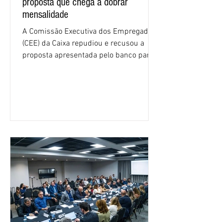
proposta que chega a dobrar
mensalidade
A Comissão Executiva dos Empregados
(CEE) da Caixa repudiou e recusou a
proposta apresentada pelo banco para o
custeio do Saúde Caixa, nesta quarta-
feira (5), durante a quinta rodada de
negociações específicas da Campanha
Nacional dos Bancários 2026, realizada
em São Paulo. Por unanimidade, todas
as federações que compõem a mesa de
negociações das empregadas e dos
empregados exigiram que a Caixa refaça
os cálculos e apresente uma nova
proposta. O entendimento é que a
proposta