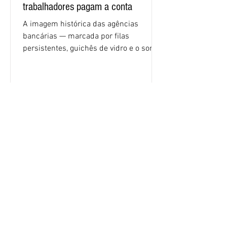
trabalhadores pagam a conta
A imagem histórica das agências
bancárias — marcada por filas
persistentes, guichês de vidro e o som
rítmico de autenticadoras de papel —
está sendo rapidamente substituída por
uma realidade silenciosa movida por
algoritmos e interfaces digitais. O setor
financeiro brasileiro consolidou, em
2025, uma transição profunda em sua
Outras Notícias
estrutura operacional, impulsionada por
um investimento massivo de R$ 47,8
bilhões em tecnologia apenas neste
exercício. A anatomia do serviço
bancário
INSTAGRAM