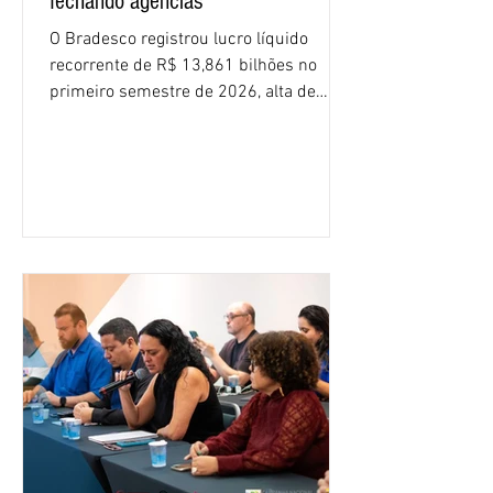
fechando agências
O Bradesco registrou lucro líquido
recorrente de R$ 13,861 bilhões no
primeiro semestre de 2026, alta de
16,2% em relação ao mesmo período do
ano passado. Na comparação entre o
segundo e o primeiro trimestre deste
ano, o crescimento foi de 3,5%. O
retorno sobre o patrimônio líquido (ROE)
alcançou 16% no semestre, aumento de
1,4 ponto percentual em 12 meses. O
crescimento de 16,2% foi o maior entre
os três maiores bancos privados do país
(Bradesco, Itaú e Santander). Segundo o