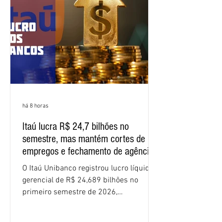
minuta, e a representação dos
funcionários cobrou que o banco
apresente uma proposta c
há 8 horas
Itaú lucra R$ 24,7 bilhões no
semestre, mas mantém cortes de
empregos e fechamento de agências
O Itaú Unibanco registrou lucro líquido
gerencial de R$ 24,689 bilhões no
primeiro semestre de 2026,
crescimento de 9,1% em relação ao
mesmo período do ano passado. No