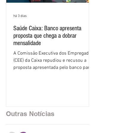
há 3 dias
Saúde Caixa: Banco apresenta
proposta que chega a dobrar
mensalidade
A Comissão Executiva dos Empregados
(CEE) da Caixa repudiou e recusou a
proposta apresentada pelo banco para o
custeio do Saúde Caixa, nesta quarta-
feira (5), durante a quinta rodada de
negociações específicas da Campanha
Nacional dos Bancários 2026, realizada
em São Paulo. Por unanimidade, todas
as federações que compõem a mesa de
Outras Notícias
negociações das empregadas e dos
empregados exigiram que a Caixa refaça
os cálculos e apresente uma nova