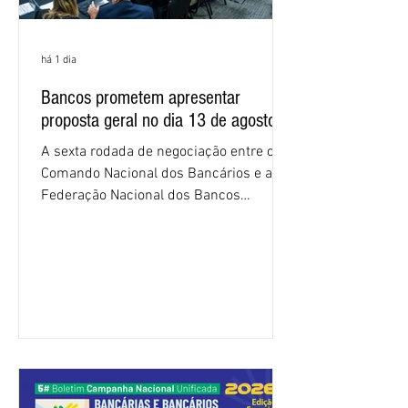
há 1 dia
Bancos prometem apresentar
proposta geral no dia 13 de agosto
A sexta rodada de negociação entre o
Comando Nacional dos Bancários e a
Federação Nacional dos Bancos
(Fenaban) foi encerrada, nesta terça-
feira (4/8), sem avanços concretos para
a categoria. Mais uma vez, a
representação dos bancos não
apresentou uma proposta global que
atenda às reivindicações dos
trabalhadores e das trabalhadoras,
frustrando a expectativa de evolução
nas negociações da Campanha salarial