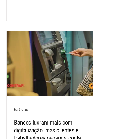
salarial 2026. É grande a expectativa
para que os patrões apresentem uma
proposta para as demandas
apresentadas nos cinco primeiros
encontros, que trataram sobre emprego
e tecnologia, cláusulas sociais,
igualdade de oportunidades, saúde e
condições de trabalho e cláusulas
econômicas. Apesar da cobrança d
há 3 dias
Bancos lucram mais com
digitalização, mas clientes e
trabalhadores pagam a conta