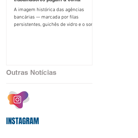
A imagem histórica das agências
bancárias — marcada por filas
persistentes, guichês de vidro e o som
rítmico de autenticadoras de papel —
está sendo rapidamente substituída por
uma realidade silenciosa movida por
algoritmos e interfaces digitais. O setor
financeiro brasileiro consolidou, em
2025, uma transição profunda em sua
Outras Notícias
estrutura operacional, impulsionada por
um investimento massivo de R$ 47,8
bilhões em tecnologia apenas neste
exercício. A anatomia do serviço
bancário
INSTAGRAM