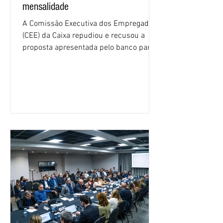
mensalidade
A Comissão Executiva dos Empregados
(CEE) da Caixa repudiou e recusou a
proposta apresentada pelo banco para o
custeio do Saúde Caixa, nesta quarta-
feira (5), durante a quinta rodada de
negociações específicas da Campanha
Nacional dos Bancários 2026, realizada
em São Paulo. Por unanimidade, todas
as federações que compõem a mesa de
negociações das empregadas e dos
empregados exigiram que a Caixa refaça
os cálculos e apresente uma nova
proposta. O entendimento é que a
proposta