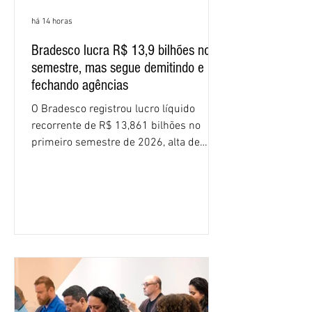
há 14 horas
Bradesco lucra R$ 13,9 bilhões no
semestre, mas segue demitindo e
fechando agências
O Bradesco registrou lucro líquido
recorrente de R$ 13,861 bilhões no
primeiro semestre de 2026, alta de
16,2% em relação ao mesmo período do
ano passado. Na comparação entre o
segundo e o primeiro trimestre deste
ano, o crescimento foi de 3,5%. O
retorno sobre o patrimônio líquido (ROE)
alcançou 16% no semestre, aumento de
1,4 ponto percentual em 12 meses. O
crescimento de 16,2% foi o maior entre
os três maiores bancos privados do país
(Bradesco, Itaú e Santander). Segundo o