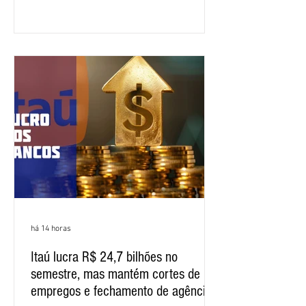
específica dos trabalhadores do BNB.
Segundo informações do Sindicato dos
Bancários do Ceará, a quarta rodada de
negociação encerrou a discussão das
cláusulas econômicas e sindicais da
minuta, e a representação dos
funcionários cobrou que o banco
apresente uma proposta c
há 14 horas
Itaú lucra R$ 24,7 bilhões no
semestre, mas mantém cortes de
empregos e fechamento de agências