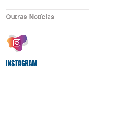
em São Paulo. Por unanimidade, todas
as federações que compõem a mesa de
Outras Notícias
negociações das empregadas e dos
empregados exigiram que a Caixa refaça
os cálculos e apresente uma nova
proposta. O entendimento é que a
proposta
INSTAGRAM