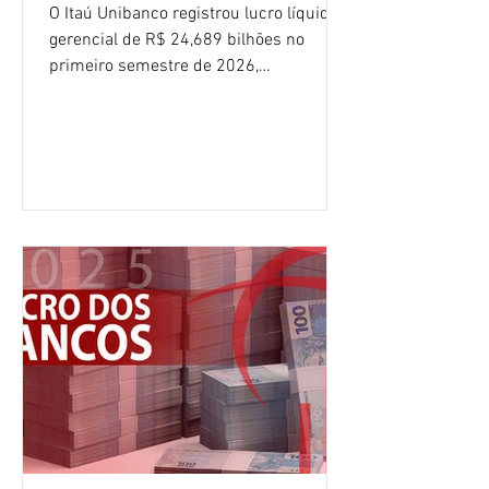
O Itaú Unibanco registrou lucro líquido
gerencial de R$ 24,689 bilhões no
primeiro semestre de 2026,
crescimento de 9,1% em relação ao
mesmo período do ano passado. No
segundo trimestre, o lucro foi de R$
12,407 bilhões, alta de 1% na
comparação com os três primeiros
meses do ano. A rentabilidade sobre o
patrimônio líquido médio anualizado
(ROE), no Brasil, chegou a 26% no
semestre, avanço de 2,1 pontos
percentuais em 12 meses. Apesar dos
resultados expressivos, o banco conti