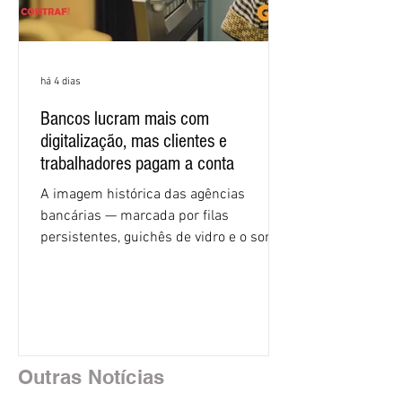
há 4 dias
Bancos lucram mais com
digitalização, mas clientes e
trabalhadores pagam a conta
A imagem histórica das agências
bancárias — marcada por filas
persistentes, guichês de vidro e o som
rítmico de autenticadoras de papel —
está sendo rapidamente substituída por
uma realidade silenciosa movida por
algoritmos e interfaces digitais. O setor
financeiro brasileiro consolidou, em
2025, uma transição profunda em sua
Outras Notícias
estrutura operacional, impulsionada por