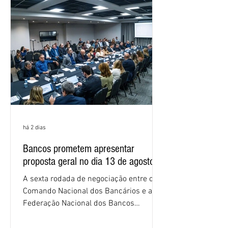
negociações das empregadas e dos
empregados exigiram que a Caixa refaça
os cálculos e apresente uma nova
proposta. O entendimento é que a
proposta
há 2 dias
Bancos prometem apresentar
proposta geral no dia 13 de agosto
A sexta rodada de negociação entre o
Comando Nacional dos Bancários e a
Federação Nacional dos Bancos
(Fenaban) foi encerrada, nesta terça-