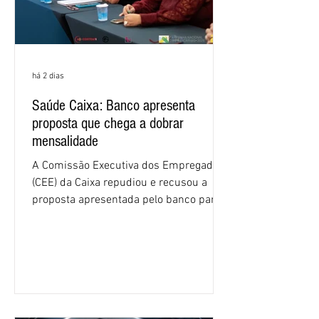
há 2 dias
Saúde Caixa: Banco apresenta
proposta que chega a dobrar
mensalidade
A Comissão Executiva dos Empregados
(CEE) da Caixa repudiou e recusou a
proposta apresentada pelo banco para o
custeio do Saúde Caixa, nesta quarta-
feira (5), durante a quinta rodada de
negociações específicas da Campanha
Nacional dos Bancários 2026, realizada
em São Paulo. Por unanimidade, todas
as federações que compõem a mesa de