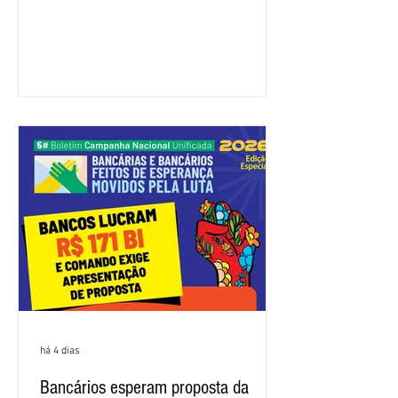
feira (4/8), sem avanços concretos para
a categoria. Mais uma vez, a
representação dos bancos não
apresentou uma proposta global que
atenda às reivindicações dos
trabalhadores e das trabalhadoras,
frustrando a expectativa de evolução
nas negociações da Campanha salarial
2026. Durante o encontro, o movimento
sindical voltou a defender a val
há 4 dias
Bancários esperam proposta da