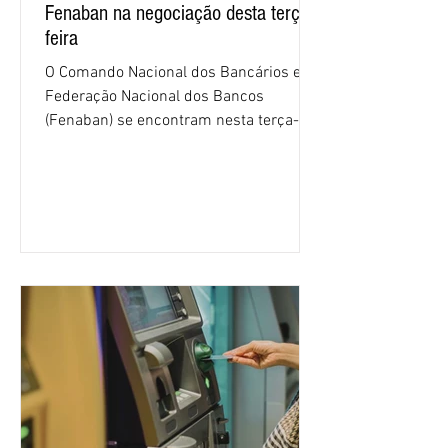
Fenaban na negociação desta terça-
feira
O Comando Nacional dos Bancários e a
Federação Nacional dos Bancos
(Fenaban) se encontram nesta terça-
feira (4/8), em São Paulo, para a sexta
rodada de negociação da campanha
salarial 2026. É grande a expectativa
para que os patrões apresentem uma
proposta para as demandas
apresentadas nos cinco primeiros
encontros, que trataram sobre emprego
e tecnologia, cláusulas sociais,
igualdade de oportunidades, saúde e
condições de trabalho e cláusulas
econômicas. Apesar da cobrança d