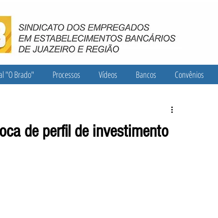
al "O Brado"
Processos
Vídeos
Bancos
Convênios
oca de perfil de investimento