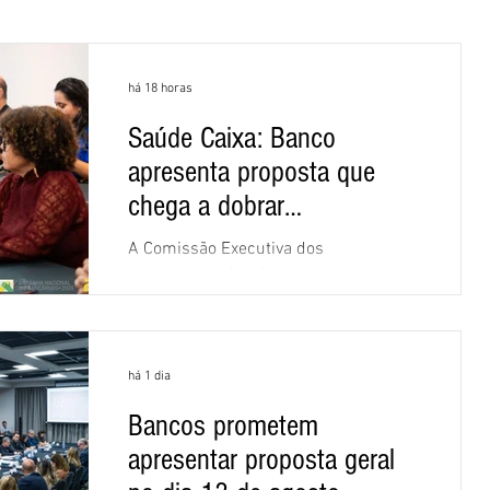
há 18 horas
Saúde Caixa: Banco
apresenta proposta que
chega a dobrar
mensalidade
A Comissão Executiva dos
Empregados (CEE) da Caixa repudiou e
recusou a proposta apresentada pelo
banco para o custeio do Saúde Caixa,
nesta quarta-feira (5), durante a quinta
há 1 dia
rodada de negociações específicas da
Campanha Nacional dos Bancários
Bancos prometem
2026, realizada em São Paulo. Por
apresentar proposta geral
unanimidade, todas as federações que
compõem a mesa de negociações das