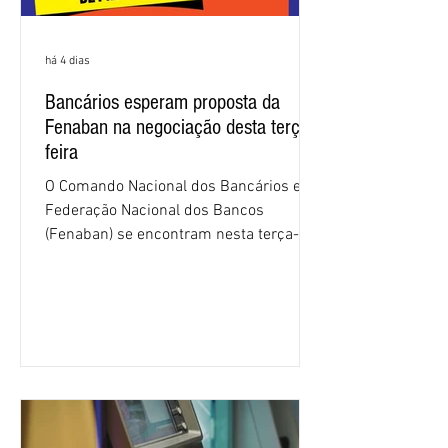
há 4 dias
Bancários esperam proposta da
Fenaban na negociação desta terça-
feira
O Comando Nacional dos Bancários e a
Federação Nacional dos Bancos
(Fenaban) se encontram nesta terça-
feira (4/8), em São Paulo, para a sexta
rodada de negociação da campanha
salarial 2026. É grande a expectativa
para que os patrões apresentem uma
proposta para as demandas
apresentadas nos cinco primeiros
encontros, que trataram sobre emprego
e tecnologia, cláusulas sociais,