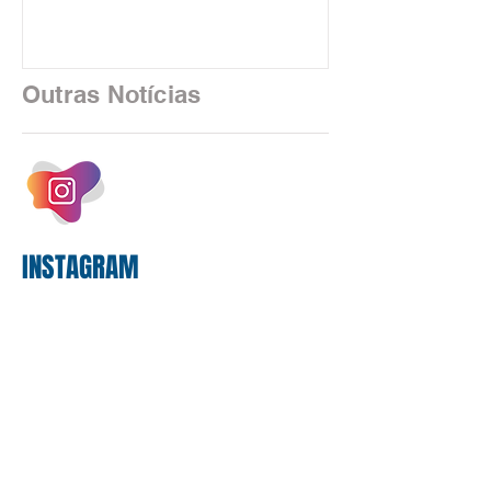
uma realidade silenciosa movida por
algoritmos e interfaces digitais. O setor
financeiro brasileiro consolidou, em
2025, uma transição profunda em sua
Outras Notícias
estrutura operacional, impulsionada por
um investimento massivo de R$ 47,8
bilhões em tecnologia apenas neste
exercício. A anatomia do serviço
bancário
INSTAGRAM