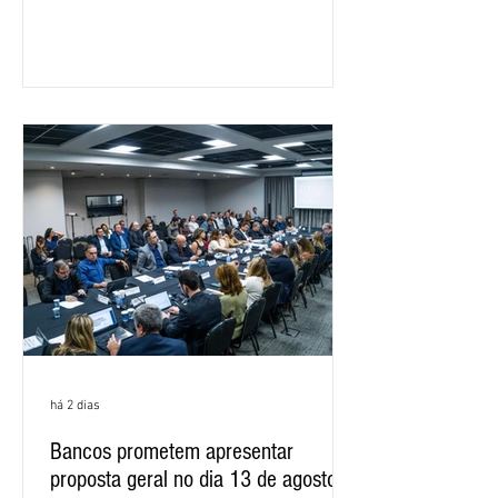
negociações específicas da Campanha
Nacional dos Bancários 2026, realizada
em São Paulo. Por unanimidade, todas
as federações que compõem a mesa de
negociações das empregadas e dos
empregados exigiram que a Caixa refaça
os cálculos e apresente uma nova
proposta. O entendimento é que a
proposta
há 2 dias
Bancos prometem apresentar
proposta geral no dia 13 de agosto