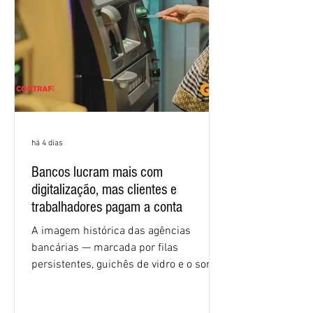
igualdade de oportunidades, saúde e
condições de trabalho e cláusulas
econômicas. Apesar da cobrança d
há 4 dias
Bancos lucram mais com
digitalização, mas clientes e
trabalhadores pagam a conta
A imagem histórica das agências
bancárias — marcada por filas
persistentes, guichês de vidro e o som
rítmico de autenticadoras de papel —
está sendo rapidamente substituída por