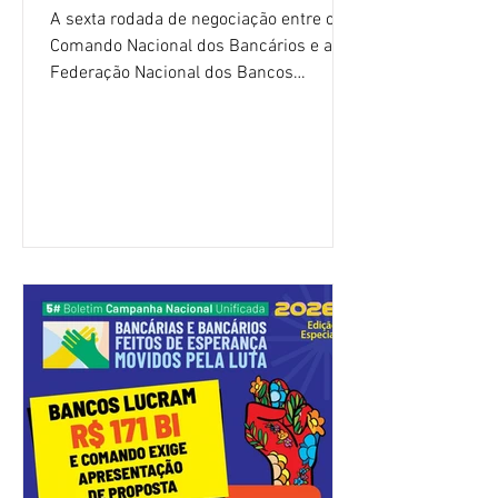
A sexta rodada de negociação entre o
Comando Nacional dos Bancários e a
Federação Nacional dos Bancos
(Fenaban) foi encerrada, nesta terça-
feira (4/8), sem avanços concretos para
a categoria. Mais uma vez, a
representação dos bancos não
apresentou uma proposta global que
atenda às reivindicações dos
trabalhadores e das trabalhadoras,
frustrando a expectativa de evolução
nas negociações da Campanha salarial
2026. Durante o encontro, o movimento
sindical voltou a defender a val