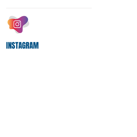
estrutura operacional, impulsionada por
um investimento massivo de R$ 47,8
bilhões em tecnologia apenas neste
exercício. A anatomia do serviço
bancário
INSTAGRAM