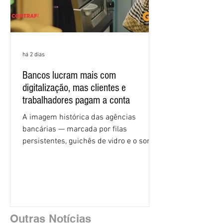
há 2 dias
Bancos lucram mais com
digitalização, mas clientes e
trabalhadores pagam a conta
A imagem histórica das agências
bancárias — marcada por filas
persistentes, guichês de vidro e o som
rítmico de autenticadoras de papel —
está sendo rapidamente substituída por
uma realidade silenciosa movida por
algoritmos e interfaces digitais. O setor
financeiro brasileiro consolidou, em
2025, uma transição profunda em sua
Outras Notícias