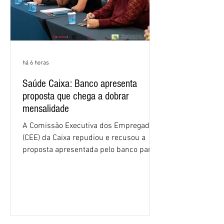
há 6 horas
Saúde Caixa: Banco apresenta
proposta que chega a dobrar
mensalidade
A Comissão Executiva dos Empregados
(CEE) da Caixa repudiou e recusou a
proposta apresentada pelo banco para o
custeio do Saúde Caixa, nesta quarta-
feira (5), durante a quinta rodada de
negociações específicas da Campanha
Nacional dos Bancários 2026, realizada
em São Paulo. Por unanimidade, todas
as federações que compõem a mesa de