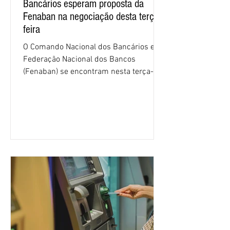
Bancários esperam proposta da
Fenaban na negociação desta terça-
feira
O Comando Nacional dos Bancários e a
Federação Nacional dos Bancos
(Fenaban) se encontram nesta terça-
feira (4/8), em São Paulo, para a sexta
rodada de negociação da campanha
salarial 2026. É grande a expectativa
para que os patrões apresentem uma
proposta para as demandas
apresentadas nos cinco primeiros
encontros, que trataram sobre emprego
e tecnologia, cláusulas sociais,
igualdade de oportunidades, saúde e
condições de trabalho e cláusulas
econômicas. Apesar da cobrança d