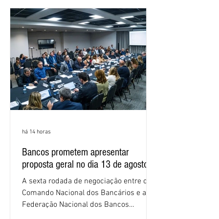
negociações das empregadas e dos
empregados exigiram que a Caixa refaça
os cálculos e apresente uma nova
proposta. O entendimento é que a
proposta
há 14 horas
Bancos prometem apresentar
proposta geral no dia 13 de agosto
A sexta rodada de negociação entre o
Comando Nacional dos Bancários e a
Federação Nacional dos Bancos
(Fenaban) foi encerrada, nesta terça-