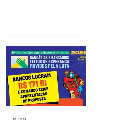
feira (4/8), sem avanços concretos para
a categoria. Mais uma vez, a
representação dos bancos não
apresentou uma proposta global que
atenda às reivindicações dos
trabalhadores e das trabalhadoras,
frustrando a expectativa de evolução
nas negociações da Campanha salarial
2026. Durante o encontro, o movimento
sindical voltou a defender a val
há 2 dias