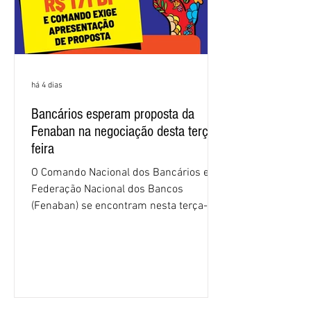
há 4 dias
Bancários esperam proposta da
Fenaban na negociação desta terça-
feira
O Comando Nacional dos Bancários e a
Federação Nacional dos Bancos
(Fenaban) se encontram nesta terça-
feira (4/8), em São Paulo, para a sexta
rodada de negociação da campanha
salarial 2026. É grande a expectativa
para que os patrões apresentem uma
proposta para as demandas
apresentadas nos cinco primeiros