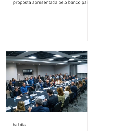
proposta apresentada pelo banco para o
custeio do Saúde Caixa, nesta quarta-
feira (5), durante a quinta rodada de
negociações específicas da Campanha
Nacional dos Bancários 2026, realizada
em São Paulo. Por unanimidade, todas
as federações que compõem a mesa de
negociações das empregadas e dos
empregados exigiram que a Caixa refaça
os cálculos e apresente uma nova
proposta. O entendimento é que a
proposta
há 3 dias