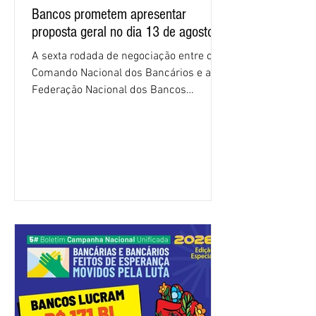
Bancos prometem apresentar
proposta geral no dia 13 de agosto
A sexta rodada de negociação entre o
Comando Nacional dos Bancários e a
Federação Nacional dos Bancos
(Fenaban) foi encerrada, nesta terça-
feira (4/8), sem avanços concretos para
a categoria. Mais uma vez, a
representação dos bancos não
apresentou uma proposta global que
atenda às reivindicações dos
trabalhadores e das trabalhadoras,
frustrando a expectativa de evolução
nas negociações da Campanha salarial
2026. Durante o encontro, o movimento
sindical voltou a defender a val