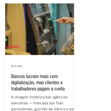
encontros, que trataram sobre emprego
e tecnologia, cláusulas sociais,
igualdade de oportunidades, saúde e
condições de trabalho e cláusulas
econômicas. Apesar da cobrança d
há 4 dias
Bancos lucram mais com
digitalização, mas clientes e
trabalhadores pagam a conta
A imagem histórica das agências
bancárias — marcada por filas
persistentes, guichês de vidro e o som