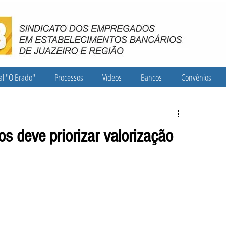
al "O Brado"
Processos
Vídeos
Bancos
Convênios
 deve priorizar valorização