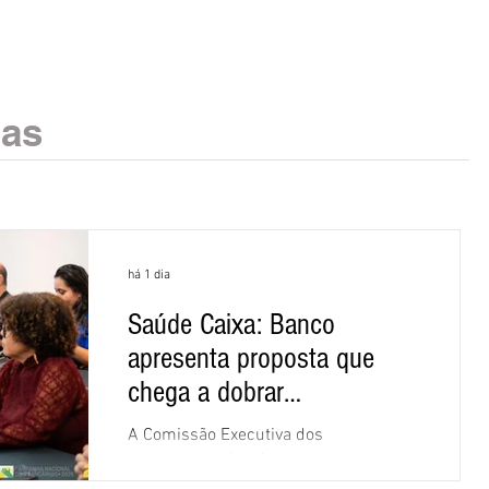
ias
há 1 dia
Saúde Caixa: Banco
apresenta proposta que
chega a dobrar
mensalidade
A Comissão Executiva dos
Empregados (CEE) da Caixa repudiou e
recusou a proposta apresentada pelo