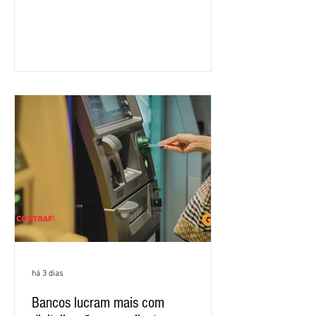
rodada de negociação da campanha
salarial 2026. É grande a expectativa
para que os patrões apresentem uma
proposta para as demandas
apresentadas nos cinco primeiros
encontros, que trataram sobre emprego
e tecnologia, cláusulas sociais,
igualdade de oportunidades, saúde e
condições de trabalho e cláusulas
econômicas. Apesar da cobrança d
há 3 dias
Bancos lucram mais com