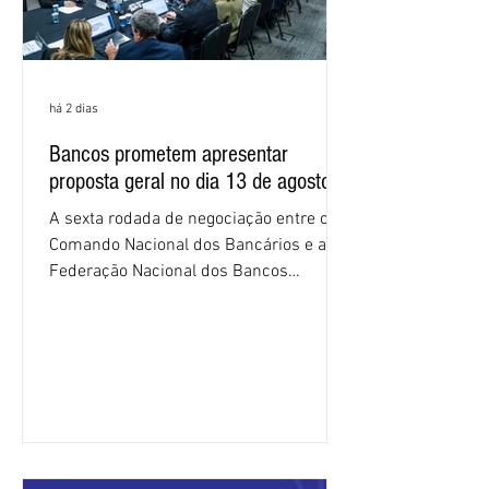
há 2 dias
Bancos prometem apresentar
proposta geral no dia 13 de agosto
A sexta rodada de negociação entre o
Comando Nacional dos Bancários e a
Federação Nacional dos Bancos
(Fenaban) foi encerrada, nesta terça-
feira (4/8), sem avanços concretos para
a categoria. Mais uma vez, a
representação dos bancos não
apresentou uma proposta global que
atenda às reivindicações dos
trabalhadores e das trabalhadoras,
frustrando a expectativa de evolução