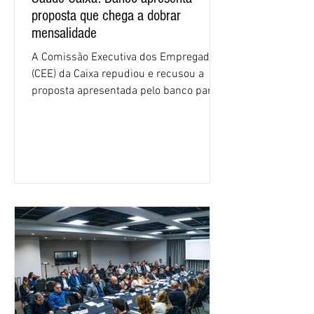
proposta que chega a dobrar
mensalidade
A Comissão Executiva dos Empregados
(CEE) da Caixa repudiou e recusou a
proposta apresentada pelo banco para o
custeio do Saúde Caixa, nesta quarta-
feira (5), durante a quinta rodada de
negociações específicas da Campanha
Nacional dos Bancários 2026, realizada
em São Paulo. Por unanimidade, todas
as federações que compõem a mesa de
negociações das empregadas e dos
empregados exigiram que a Caixa refaça
os cálculos e apresente uma nova
proposta. O entendimento é que a
proposta