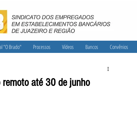
al "O Brado"
Processos
Vídeos
Bancos
Convênios
o remoto até 30 de junho