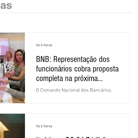
ias
há 6 horas
BNB: Representação dos
funcionários cobra proposta
completa na próxima
negociação
O Comando Nacional dos Bancários,
assessorado pela Comissão Nacional
dos Funcionários do Banco do
Nordeste do Brasil (CNFBNB), concluiu
nesta quinta-feira (6), em Fortaleza, a
há 6 horas
apresentação e o debate da pauta
específica dos trabalhadores do BNB.