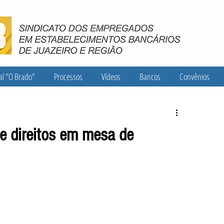
al "O Brado"
Processos
Vídeos
Bancos
Convênios
de direitos em mesa de