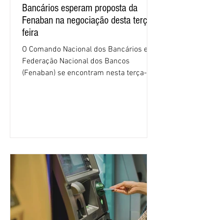
Bancários esperam proposta da
Fenaban na negociação desta terça-
feira
O Comando Nacional dos Bancários e a
Federação Nacional dos Bancos
(Fenaban) se encontram nesta terça-
feira (4/8), em São Paulo, para a sexta
rodada de negociação da campanha
salarial 2026. É grande a expectativa
para que os patrões apresentem uma
proposta para as demandas
apresentadas nos cinco primeiros
encontros, que trataram sobre emprego
e tecnologia, cláusulas sociais,
igualdade de oportunidades, saúde e
condições de trabalho e cláusulas
econômicas. Apesar da cobrança d