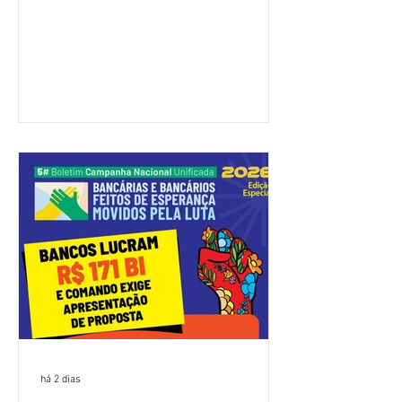
(Fenaban) foi encerrada, nesta terça-
feira (4/8), sem avanços concretos para
a categoria. Mais uma vez, a
representação dos bancos não
apresentou uma proposta global que
atenda às reivindicações dos
trabalhadores e das trabalhadoras,
frustrando a expectativa de evolução
nas negociações da Campanha salarial
2026. Durante o encontro, o movimento
sindical voltou a defender a val
há 2 dias