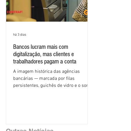
há 3 dias
Bancos lucram mais com
digitalização, mas clientes e
trabalhadores pagam a conta
A imagem histórica das agências
bancárias — marcada por filas
persistentes, guichês de vidro e o som
rítmico de autenticadoras de papel —
está sendo rapidamente substituída por
uma realidade silenciosa movida por
algoritmos e interfaces digitais. O setor
financeiro brasileiro consolidou, em
2025, uma transição profunda em sua
Outras Notícias