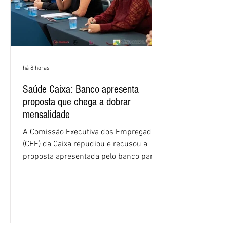
há 8 horas
Saúde Caixa: Banco apresenta
proposta que chega a dobrar
mensalidade
A Comissão Executiva dos Empregados
(CEE) da Caixa repudiou e recusou a
proposta apresentada pelo banco para o
custeio do Saúde Caixa, nesta quarta-
feira (5), durante a quinta rodada de
negociações específicas da Campanha
Nacional dos Bancários 2026, realizada
em São Paulo. Por unanimidade, todas