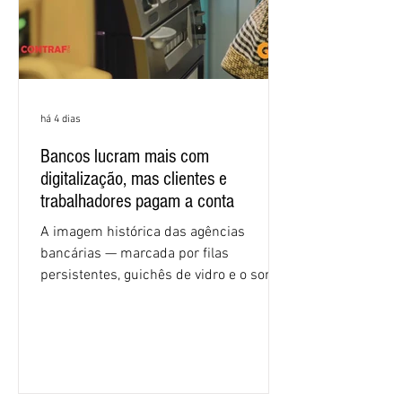
há 4 dias
Bancos lucram mais com
digitalização, mas clientes e
trabalhadores pagam a conta
A imagem histórica das agências
bancárias — marcada por filas
persistentes, guichês de vidro e o som
rítmico de autenticadoras de papel —
está sendo rapidamente substituída por
uma realidade silenciosa movida por
algoritmos e interfaces digitais. O setor
financeiro brasileiro consolidou, em