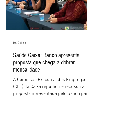
há 2 dias
Saúde Caixa: Banco apresenta
proposta que chega a dobrar
mensalidade
A Comissão Executiva dos Empregados
(CEE) da Caixa repudiou e recusou a
proposta apresentada pelo banco para o
custeio do Saúde Caixa, nesta quarta-
feira (5), durante a quinta rodada de
negociações específicas da Campanha
Nacional dos Bancários 2026, realizada
em São Paulo. Por unanimidade, todas