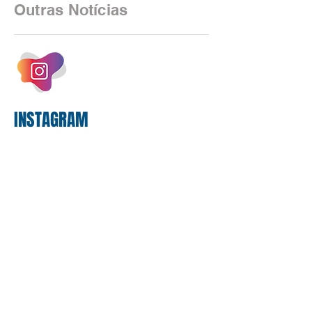
2025, uma transição profunda em sua
Outras Notícias
estrutura operacional, impulsionada por
um investimento massivo de R$ 47,8
bilhões em tecnologia apenas neste
exercício. A anatomia do serviço
bancário
INSTAGRAM