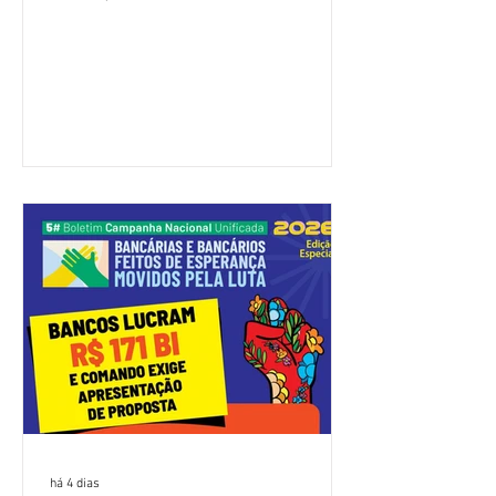
(Fenaban) foi encerrada, nesta terça-
feira (4/8), sem avanços concretos para
a categoria. Mais uma vez, a
representação dos bancos não
apresentou uma proposta global que
atenda às reivindicações dos
trabalhadores e das trabalhadoras,
frustrando a expectativa de evolução
nas negociações da Campanha salarial
2026. Durante o encontro, o movimento
sindical voltou a defender a val
há 4 dias