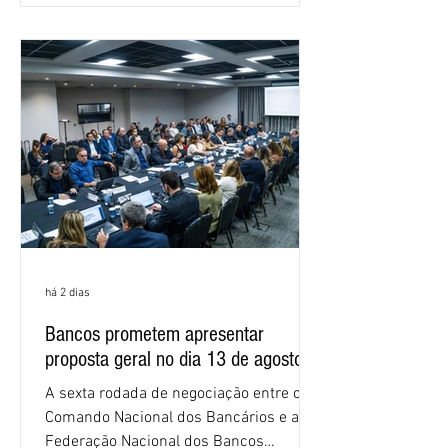
as federações que compõem a mesa de
negociações das empregadas e dos
empregados exigiram que a Caixa refaça
os cálculos e apresente uma nova
proposta. O entendimento é que a
proposta
há 2 dias
Bancos prometem apresentar
proposta geral no dia 13 de agosto
A sexta rodada de negociação entre o
Comando Nacional dos Bancários e a
Federação Nacional dos Bancos