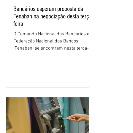
Bancários esperam proposta da
Fenaban na negociação desta terça-
feira
O Comando Nacional dos Bancários e a
Federação Nacional dos Bancos
(Fenaban) se encontram nesta terça-
feira (4/8), em São Paulo, para a sexta
rodada de negociação da campanha
salarial 2026. É grande a expectativa
para que os patrões apresentem uma
proposta para as demandas
apresentadas nos cinco primeiros
encontros, que trataram sobre emprego
e tecnologia, cláusulas sociais,
igualdade de oportunidades, saúde e
condições de trabalho e cláusulas
econômicas. Apesar da cobrança d