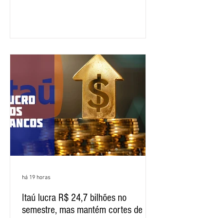
apresentação e o debate da pauta
específica dos trabalhadores do BNB.
Segundo informações do Sindicato dos
Bancários do Ceará, a quarta rodada de
negociação encerrou a discussão das
cláusulas econômicas e sindicais da
minuta, e a representação dos
funcionários cobrou que o banco
apresente uma proposta c
há 19 horas
Itaú lucra R$ 24,7 bilhões no
semestre, mas mantém cortes de