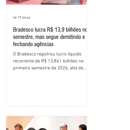
há 19 horas
Bradesco lucra R$ 13,9 bilhões no
semestre, mas segue demitindo e
fechando agências
O Bradesco registrou lucro líquido
recorrente de R$ 13,861 bilhões no
primeiro semestre de 2026, alta de
16,2% em relação ao mesmo período do
ano passado. Na comparação entre o
segundo e o primeiro trimestre deste
ano, o crescimento foi de 3,5%. O
retorno sobre o patrimônio líquido (ROE)
alcançou 16% no semestre, aumento de
1,4 ponto percentual em 12 meses. O
crescimento de 16,2% foi o maior entre