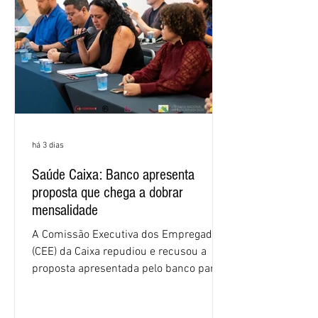
os três maiores bancos privados do país
(Bradesco, Itaú e Santander). Segundo o
há 3 dias
Saúde Caixa: Banco apresenta
proposta que chega a dobrar
mensalidade
A Comissão Executiva dos Empregados
(CEE) da Caixa repudiou e recusou a
proposta apresentada pelo banco para o
custeio do Saúde Caixa, nesta quarta-
feira (5), durante a quinta rodada de