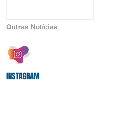
negociações específicas da Campanha
Nacional dos Bancários 2026, realizada
em São Paulo. Por unanimidade, todas
as federações que compõem a mesa de
Outras Notícias
negociações das empregadas e dos
empregados exigiram que a Caixa refaça
os cálculos e apresente uma nova
proposta. O entendimento é que a
proposta
INSTAGRAM