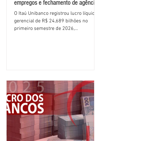
empregos e fechamento de agências
O Itaú Unibanco registrou lucro líquido
gerencial de R$ 24,689 bilhões no
primeiro semestre de 2026,
crescimento de 9,1% em relação ao
mesmo período do ano passado. No
segundo trimestre, o lucro foi de R$
12,407 bilhões, alta de 1% na
comparação com os três primeiros
meses do ano. A rentabilidade sobre o
patrimônio líquido médio anualizado
(ROE), no Brasil, chegou a 26% no
semestre, avanço de 2,1 pontos
percentuais em 12 meses. Apesar dos
resultados expressivos, o banco conti