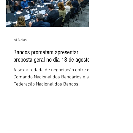
há 3 dias
Bancos prometem apresentar
proposta geral no dia 13 de agosto
A sexta rodada de negociação entre o
Comando Nacional dos Bancários e a
Federação Nacional dos Bancos
(Fenaban) foi encerrada, nesta terça-
feira (4/8), sem avanços concretos para
a categoria. Mais uma vez, a
representação dos bancos não
apresentou uma proposta global que
atenda às reivindicações dos