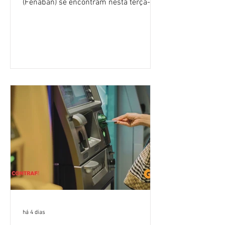
(Fenaban) se encontram nesta terça-
feira (4/8), em São Paulo, para a sexta
rodada de negociação da campanha
salarial 2026. É grande a expectativa
para que os patrões apresentem uma
proposta para as demandas
apresentadas nos cinco primeiros
encontros, que trataram sobre emprego
e tecnologia, cláusulas sociais,
igualdade de oportunidades, saúde e
condições de trabalho e cláusulas
econômicas. Apesar da cobrança d
há 4 dias