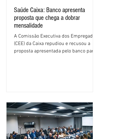
Saúde Caixa: Banco apresenta
proposta que chega a dobrar
mensalidade
A Comissão Executiva dos Empregados
(CEE) da Caixa repudiou e recusou a
proposta apresentada pelo banco para o
custeio do Saúde Caixa, nesta quarta-
feira (5), durante a quinta rodada de
negociações específicas da Campanha
Nacional dos Bancários 2026, realizada
em São Paulo. Por unanimidade, todas
as federações que compõem a mesa de
negociações das empregadas e dos
empregados exigiram que a Caixa refaça
os cálculos e apresente uma nova
proposta. O entendimento é que a
proposta