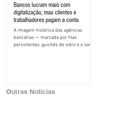
Bancos lucram mais com
digitalização, mas clientes e
trabalhadores pagam a conta
A imagem histórica das agências
bancárias — marcada por filas
persistentes, guichês de vidro e o som
rítmico de autenticadoras de papel —
está sendo rapidamente substituída por
uma realidade silenciosa movida por
algoritmos e interfaces digitais. O setor
financeiro brasileiro consolidou, em
2025, uma transição profunda em sua
Outras Notícias
estrutura operacional, impulsionada por
um investimento massivo de R$ 47,8
bilhões em tecnologia apenas neste
exercício. A anatomia do serviço
bancário