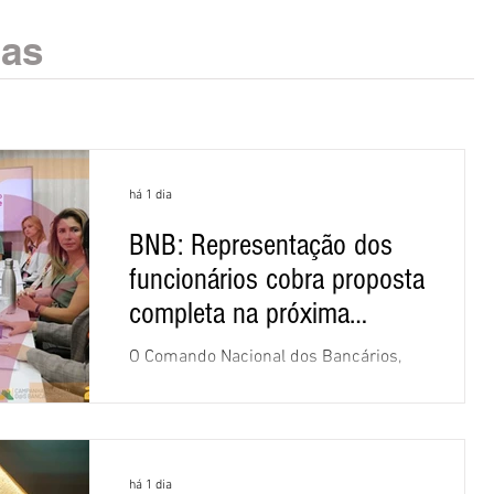
ias
há 1 dia
BNB: Representação dos
funcionários cobra proposta
completa na próxima
negociação
O Comando Nacional dos Bancários,
assessorado pela Comissão Nacional
dos Funcionários do Banco do
Nordeste do Brasil (CNFBNB), concluiu
nesta quinta-feira (6), em Fortaleza, a
há 1 dia
apresentação e o debate da pauta