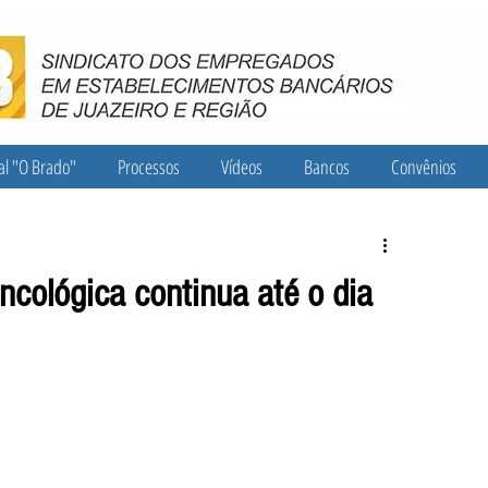
al "O Brado"
Processos
Vídeos
Bancos
Convênios
cológica continua até o dia