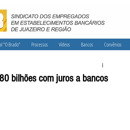
al "O Brado"
Processos
Vídeos
Bancos
Convênios
80 bilhões com juros a bancos