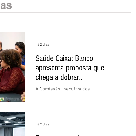
ias
há 2 dias
Saúde Caixa: Banco
apresenta proposta que
chega a dobrar
mensalidade
A Comissão Executiva dos
Empregados (CEE) da Caixa repudiou e
recusou a proposta apresentada pelo
banco para o custeio do Saúde Caixa,
nesta quarta-feira (5), durante a quinta
há 2 dias
rodada de negociações específicas da
Campanha Nacional dos Bancários