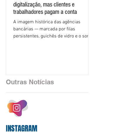
digitalização, mas clientes e
trabalhadores pagam a conta
A imagem histórica das agências
bancárias — marcada por filas
persistentes, guichês de vidro e o som
rítmico de autenticadoras de papel —
está sendo rapidamente substituída por
uma realidade silenciosa movida por
algoritmos e interfaces digitais. O setor
financeiro brasileiro consolidou, em
2025, uma transição profunda em sua
Outras Notícias
estrutura operacional, impulsionada por
um investimento massivo de R$ 47,8
bilhões em tecnologia apenas neste
exercício. A anatomia do serviço
bancário
INSTAGRAM