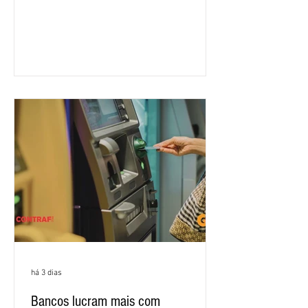
feira (4/8), em São Paulo, para a sexta
rodada de negociação da campanha
salarial 2026. É grande a expectativa
para que os patrões apresentem uma
proposta para as demandas
apresentadas nos cinco primeiros
encontros, que trataram sobre emprego
e tecnologia, cláusulas sociais,
igualdade de oportunidades, saúde e
condições de trabalho e cláusulas
econômicas. Apesar da cobrança d
há 3 dias
Bancos lucram mais com