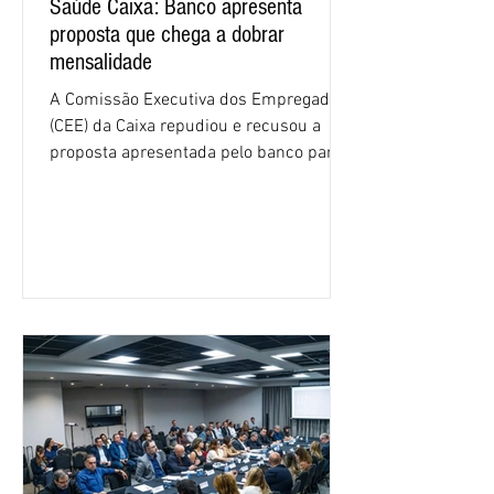
Saúde Caixa: Banco apresenta
proposta que chega a dobrar
mensalidade
A Comissão Executiva dos Empregados
(CEE) da Caixa repudiou e recusou a
proposta apresentada pelo banco para o
custeio do Saúde Caixa, nesta quarta-
feira (5), durante a quinta rodada de
negociações específicas da Campanha
Nacional dos Bancários 2026, realizada
em São Paulo. Por unanimidade, todas
as federações que compõem a mesa de
negociações das empregadas e dos
empregados exigiram que a Caixa refaça
os cálculos e apresente uma nova
proposta. O entendimento é que a
proposta