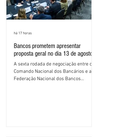
há 17 horas
Bancos prometem apresentar
proposta geral no dia 13 de agosto
A sexta rodada de negociação entre o
Comando Nacional dos Bancários e a
Federação Nacional dos Bancos
(Fenaban) foi encerrada, nesta terça-
feira (4/8), sem avanços concretos para
a categoria. Mais uma vez, a
representação dos bancos não
apresentou uma proposta global que
atenda às reivindicações dos
trabalhadores e das trabalhadoras,