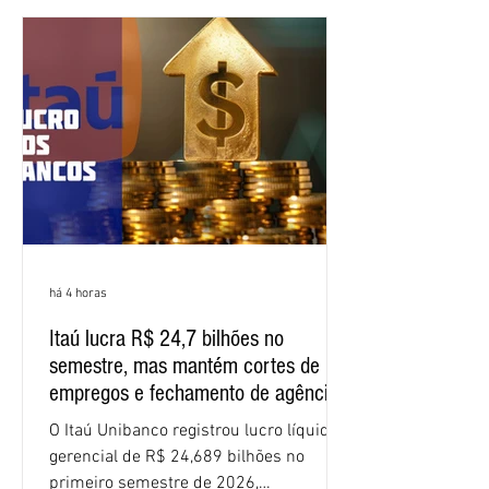
negociação encerrou a discussão das
cláusulas econômicas e sindicais da
minuta, e a representação dos
funcionários cobrou que o banco
apresente uma proposta c
há 4 horas
Itaú lucra R$ 24,7 bilhões no
semestre, mas mantém cortes de
empregos e fechamento de agências
O Itaú Unibanco registrou lucro líquido
gerencial de R$ 24,689 bilhões no
primeiro semestre de 2026,