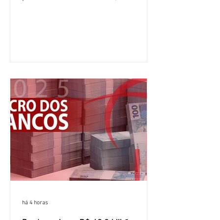
crescimento de 9,1% em relação ao
mesmo período do ano passado. No
segundo trimestre, o lucro foi de R$
12,407 bilhões, alta de 1% na
comparação com os três primeiros
meses do ano. A rentabilidade sobre o
patrimônio líquido médio anualizado
(ROE), no Brasil, chegou a 26% no
semestre, avanço de 2,1 pontos
percentuais em 12 meses. Apesar dos
resultados expressivos, o banco conti
há 4 horas