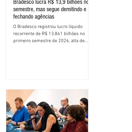
Bradesco lucra R$ 13,9 bilhões no
semestre, mas segue demitindo e
fechando agências
O Bradesco registrou lucro líquido
recorrente de R$ 13,861 bilhões no
primeiro semestre de 2026, alta de
16,2% em relação ao mesmo período do
ano passado. Na comparação entre o
segundo e o primeiro trimestre deste
ano, o crescimento foi de 3,5%. O
retorno sobre o patrimônio líquido (ROE)
alcançou 16% no semestre, aumento de
1,4 ponto percentual em 12 meses. O
crescimento de 16,2% foi o maior entre
os três maiores bancos privados do país
(Bradesco, Itaú e Santander). Segundo o