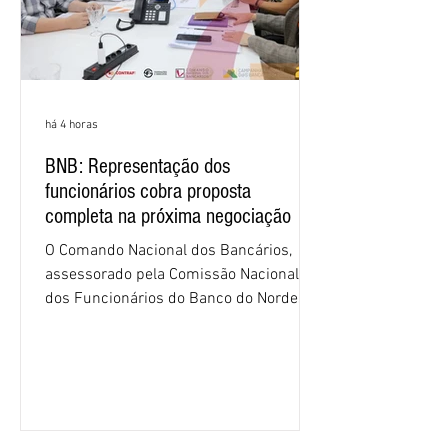
há 4 horas
BNB: Representação dos
funcionários cobra proposta
completa na próxima negociação
O Comando Nacional dos Bancários,
assessorado pela Comissão Nacional
dos Funcionários do Banco do Nordeste
do Brasil (CNFBNB), concluiu nesta
quinta-feira (6), em Fortaleza, a
apresentação e o debate da pauta
específica dos trabalhadores do BNB.
Segundo informações do Sindicato dos
Bancários do Ceará, a quarta rodada de