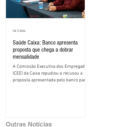
há 3 dias
Saúde Caixa: Banco apresenta
proposta que chega a dobrar
mensalidade
A Comissão Executiva dos Empregados
(CEE) da Caixa repudiou e recusou a
proposta apresentada pelo banco para o
custeio do Saúde Caixa, nesta quarta-
feira (5), durante a quinta rodada de
negociações específicas da Campanha
Nacional dos Bancários 2026, realizada
em São Paulo. Por unanimidade, todas
as federações que compõem a mesa de
Outras Notícias