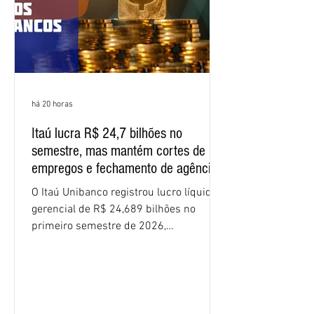
há 20 horas
Itaú lucra R$ 24,7 bilhões no
semestre, mas mantém cortes de
empregos e fechamento de agências
O Itaú Unibanco registrou lucro líquido
gerencial de R$ 24,689 bilhões no
primeiro semestre de 2026,
crescimento de 9,1% em relação ao
mesmo período do ano passado. No
segundo trimestre, o lucro foi de R$
12,407 bilhões, alta de 1% na
comparação com os três primeiros