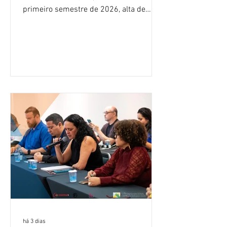
primeiro semestre de 2026, alta de
16,2% em relação ao mesmo período do
ano passado. Na comparação entre o
segundo e o primeiro trimestre deste
ano, o crescimento foi de 3,5%. O
retorno sobre o patrimônio líquido (ROE)
alcançou 16% no semestre, aumento de
1,4 ponto percentual em 12 meses. O
crescimento de 16,2% foi o maior entre
os três maiores bancos privados do país
(Bradesco, Itaú e Santander). Segundo o
há 3 dias