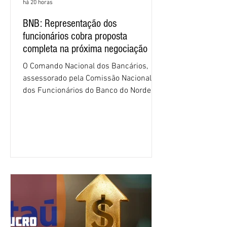
há 20 horas
BNB: Representação dos
funcionários cobra proposta
completa na próxima negociação
O Comando Nacional dos Bancários,
assessorado pela Comissão Nacional
dos Funcionários do Banco do Nordeste
do Brasil (CNFBNB), concluiu nesta
quinta-feira (6), em Fortaleza, a
apresentação e o debate da pauta
específica dos trabalhadores do BNB.
Segundo informações do Sindicato dos
Bancários do Ceará, a quarta rodada de
negociação encerrou a discussão das
cláusulas econômicas e sindicais da
minuta, e a representação dos
funcionários cobrou que o banco
apresente uma proposta c