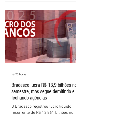
meses do ano. A rentabilidade sobre o
patrimônio líquido médio anualizado
(ROE), no Brasil, chegou a 26% no
semestre, avanço de 2,1 pontos
percentuais em 12 meses. Apesar dos
resultados expressivos, o banco conti
há 20 horas
Bradesco lucra R$ 13,9 bilhões no
semestre, mas segue demitindo e
fechando agências
O Bradesco registrou lucro líquido
recorrente de R$ 13,861 bilhões no