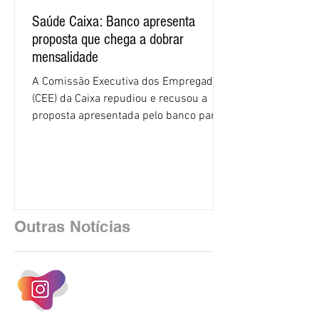
Saúde Caixa: Banco apresenta
proposta que chega a dobrar
mensalidade
A Comissão Executiva dos Empregados
(CEE) da Caixa repudiou e recusou a
proposta apresentada pelo banco para o
custeio do Saúde Caixa, nesta quarta-
feira (5), durante a quinta rodada de
negociações específicas da Campanha
Nacional dos Bancários 2026, realizada
em São Paulo. Por unanimidade, todas
as federações que compõem a mesa de
Outras Notícias
negociações das empregadas e dos
empregados exigiram que a Caixa refaça
os cálculos e apresente uma nova
proposta. O entendimento é que a
proposta