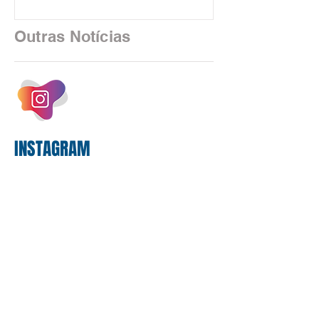
em São Paulo. Por unanimidade, todas
as federações que compõem a mesa de
Outras Notícias
negociações das empregadas e dos
empregados exigiram que a Caixa refaça
os cálculos e apresente uma nova
proposta. O entendimento é que a
proposta
INSTAGRAM