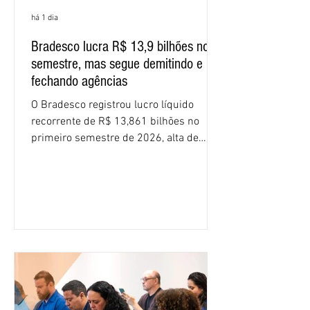
há 1 dia
Bradesco lucra R$ 13,9 bilhões no
semestre, mas segue demitindo e
fechando agências
O Bradesco registrou lucro líquido
recorrente de R$ 13,861 bilhões no
primeiro semestre de 2026, alta de
16,2% em relação ao mesmo período do
ano passado. Na comparação entre o
segundo e o primeiro trimestre deste
ano, o crescimento foi de 3,5%. O
retorno sobre o patrimônio líquido (ROE)
alcançou 16% no semestre, aumento de
1,4 ponto percentual em 12 meses. O
crescimento de 16,2% foi o maior entre
os três maiores bancos privados do país
(Bradesco, Itaú e Santander). Segundo o