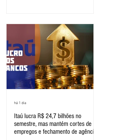
específica dos trabalhadores do BNB.
Segundo informações do Sindicato dos
Bancários do Ceará, a quarta rodada de
negociação encerrou a discussão das
cláusulas econômicas e sindicais da
minuta, e a representação dos
funcionários cobrou que o banco
apresente uma proposta c
há 1 dia
Itaú lucra R$ 24,7 bilhões no
semestre, mas mantém cortes de
empregos e fechamento de agências