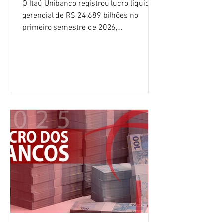
O Itaú Unibanco registrou lucro líquido
gerencial de R$ 24,689 bilhões no
primeiro semestre de 2026,
crescimento de 9,1% em relação ao
mesmo período do ano passado. No
segundo trimestre, o lucro foi de R$
12,407 bilhões, alta de 1% na
comparação com os três primeiros
meses do ano. A rentabilidade sobre o
patrimônio líquido médio anualizado
(ROE), no Brasil, chegou a 26% no
semestre, avanço de 2,1 pontos
percentuais em 12 meses. Apesar dos
resultados expressivos, o banco conti