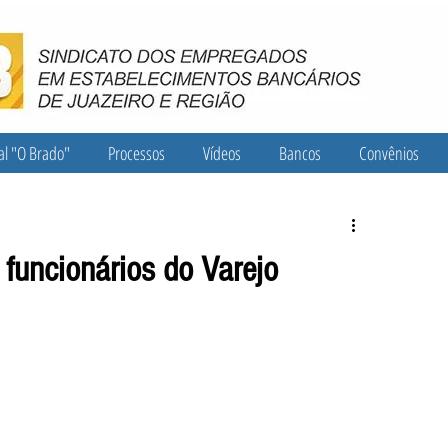
al "O Brado"
Processos
Vídeos
Bancos
Convênios
funcionários do Varejo