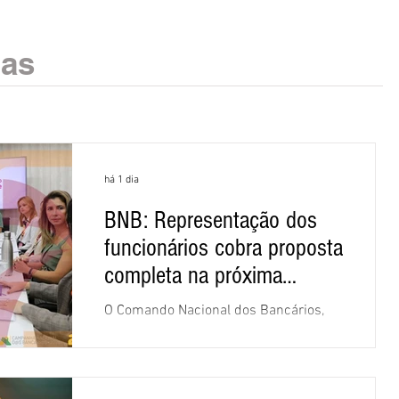
ias
há 1 dia
BNB: Representação dos
funcionários cobra proposta
completa na próxima
negociação
O Comando Nacional dos Bancários,
assessorado pela Comissão Nacional
dos Funcionários do Banco do
Nordeste do Brasil (CNFBNB), concluiu
nesta quinta-feira (6), em Fortaleza, a