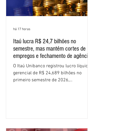
há 17 horas
Itaú lucra R$ 24,7 bilhões no
semestre, mas mantém cortes de
empregos e fechamento de agências
O Itaú Unibanco registrou lucro líquido
gerencial de R$ 24,689 bilhões no
primeiro semestre de 2026,
crescimento de 9,1% em relação ao
mesmo período do ano passado. No
segundo trimestre, o lucro foi de R$
12,407 bilhões, alta de 1% na
comparação com os três primeiros
meses do ano. A rentabilidade sobre o
patrimônio líquido médio anualizado