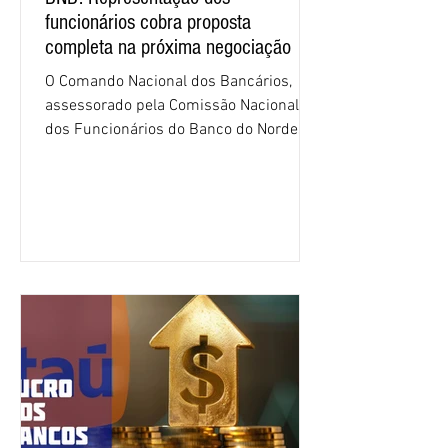
funcionários cobra proposta
completa na próxima negociação
O Comando Nacional dos Bancários,
assessorado pela Comissão Nacional
dos Funcionários do Banco do Nordeste
do Brasil (CNFBNB), concluiu nesta
quinta-feira (6), em Fortaleza, a
apresentação e o debate da pauta
específica dos trabalhadores do BNB.
Segundo informações do Sindicato dos
Bancários do Ceará, a quarta rodada de
negociação encerrou a discussão das
cláusulas econômicas e sindicais da
minuta, e a representação dos
funcionários cobrou que o banco
apresente uma proposta c