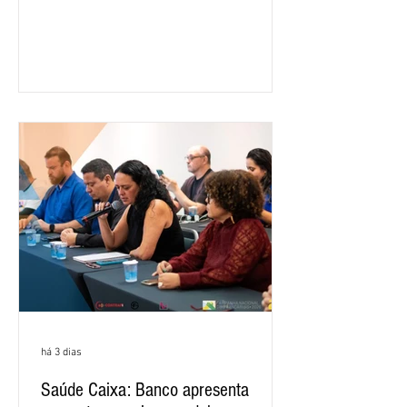
ano passado. Na comparação entre o
segundo e o primeiro trimestre deste
ano, o crescimento foi de 3,5%. O
retorno sobre o patrimônio líquido (ROE)
alcançou 16% no semestre, aumento de
1,4 ponto percentual em 12 meses. O
crescimento de 16,2% foi o maior entre
os três maiores bancos privados do país
(Bradesco, Itaú e Santander). Segundo o
há 3 dias
Saúde Caixa: Banco apresenta