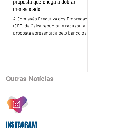
proposta que chega a dobrar
mensalidade
A Comissão Executiva dos Empregados
(CEE) da Caixa repudiou e recusou a
proposta apresentada pelo banco para o
custeio do Saúde Caixa, nesta quarta-
feira (5), durante a quinta rodada de
negociações específicas da Campanha
Nacional dos Bancários 2026, realizada
em São Paulo. Por unanimidade, todas
as federações que compõem a mesa de
Outras Notícias
negociações das empregadas e dos
empregados exigiram que a Caixa refaça
os cálculos e apresente uma nova
proposta. O entendimento é que a
proposta
INSTAGRAM