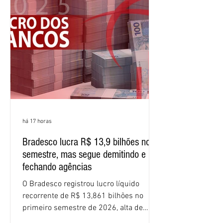
(ROE), no Brasil, chegou a 26% no
semestre, avanço de 2,1 pontos
percentuais em 12 meses. Apesar dos
resultados expressivos, o banco conti
há 17 horas
Bradesco lucra R$ 13,9 bilhões no
semestre, mas segue demitindo e
fechando agências
O Bradesco registrou lucro líquido
recorrente de R$ 13,861 bilhões no
primeiro semestre de 2026, alta de
16,2% em relação ao mesmo período do