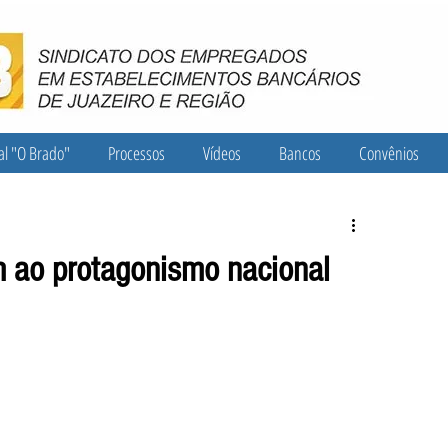
al "O Brado"
Processos
Vídeos
Bancos
Convênios
m ao protagonismo nacional