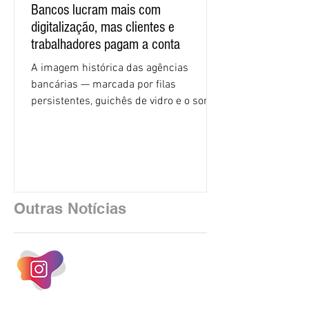
Bancos lucram mais com
digitalização, mas clientes e
trabalhadores pagam a conta
A imagem histórica das agências
bancárias — marcada por filas
persistentes, guichês de vidro e o som
rítmico de autenticadoras de papel —
está sendo rapidamente substituída por
uma realidade silenciosa movida por
algoritmos e interfaces digitais. O setor
financeiro brasileiro consolidou, em
2025, uma transição profunda em sua
Outras Notícias
estrutura operacional, impulsionada por
um investimento massivo de R$ 47,8
bilhões em tecnologia apenas neste
exercício. A anatomia do serviço
bancário