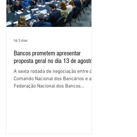
há 3 dias
Bancos prometem apresentar
proposta geral no dia 13 de agosto
A sexta rodada de negociação entre o
Comando Nacional dos Bancários e a
Federação Nacional dos Bancos
(Fenaban) foi encerrada, nesta terça-
feira (4/8), sem avanços concretos para
a categoria. Mais uma vez, a
representação dos bancos não
apresentou uma proposta global que
atenda às reivindicações dos