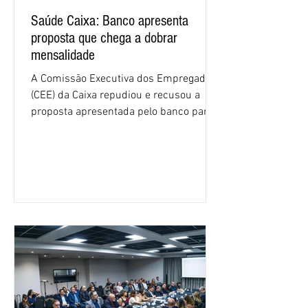
Saúde Caixa: Banco apresenta
proposta que chega a dobrar
mensalidade
A Comissão Executiva dos Empregados
(CEE) da Caixa repudiou e recusou a
proposta apresentada pelo banco para o
custeio do Saúde Caixa, nesta quarta-
feira (5), durante a quinta rodada de
negociações específicas da Campanha
Nacional dos Bancários 2026, realizada
em São Paulo. Por unanimidade, todas
as federações que compõem a mesa de
negociações das empregadas e dos
empregados exigiram que a Caixa refaça
os cálculos e apresente uma nova
proposta. O entendimento é que a
proposta