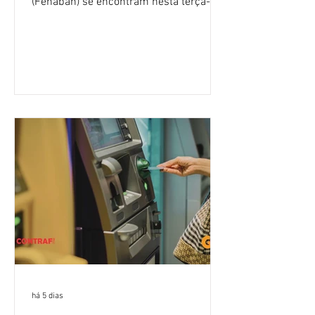
(Fenaban) se encontram nesta terça-
feira (4/8), em São Paulo, para a sexta
rodada de negociação da campanha
salarial 2026. É grande a expectativa
para que os patrões apresentem uma
proposta para as demandas
apresentadas nos cinco primeiros
encontros, que trataram sobre emprego
e tecnologia, cláusulas sociais,
igualdade de oportunidades, saúde e
condições de trabalho e cláusulas
econômicas. Apesar da cobrança d
há 5 dias