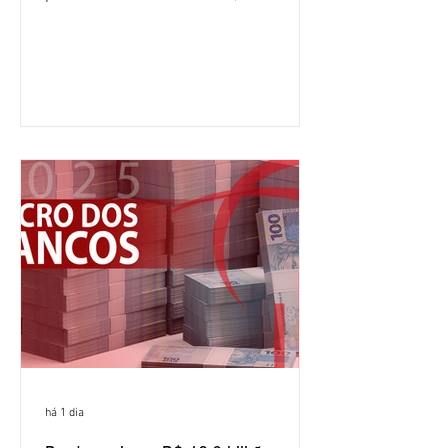
crescimento de 9,1% em relação ao
mesmo período do ano passado. No
segundo trimestre, o lucro foi de R$
12,407 bilhões, alta de 1% na
comparação com os três primeiros
meses do ano. A rentabilidade sobre o
patrimônio líquido médio anualizado
(ROE), no Brasil, chegou a 26% no
semestre, avanço de 2,1 pontos
percentuais em 12 meses. Apesar dos
resultados expressivos, o banco conti
há 1 dia