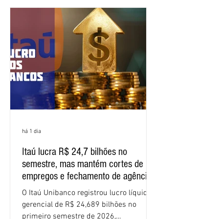
negociação encerrou a discussão das
cláusulas econômicas e sindicais da
minuta, e a representação dos
funcionários cobrou que o banco
apresente uma proposta c
há 1 dia
Itaú lucra R$ 24,7 bilhões no
semestre, mas mantém cortes de
empregos e fechamento de agências
O Itaú Unibanco registrou lucro líquido
gerencial de R$ 24,689 bilhões no
primeiro semestre de 2026,