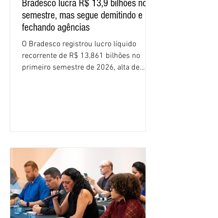
Bradesco lucra R$ 13,9 bilhões no
semestre, mas segue demitindo e
fechando agências
O Bradesco registrou lucro líquido
recorrente de R$ 13,861 bilhões no
primeiro semestre de 2026, alta de
16,2% em relação ao mesmo período do
ano passado. Na comparação entre o
segundo e o primeiro trimestre deste
ano, o crescimento foi de 3,5%. O
retorno sobre o patrimônio líquido (ROE)
alcançou 16% no semestre, aumento de
1,4 ponto percentual em 12 meses. O
crescimento de 16,2% foi o maior entre
os três maiores bancos privados do país
(Bradesco, Itaú e Santander). Segundo o