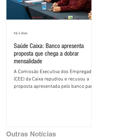
há 4 dias
Saúde Caixa: Banco apresenta
proposta que chega a dobrar
mensalidade
A Comissão Executiva dos Empregados
(CEE) da Caixa repudiou e recusou a
proposta apresentada pelo banco para o
custeio do Saúde Caixa, nesta quarta-
feira (5), durante a quinta rodada de
negociações específicas da Campanha
Nacional dos Bancários 2026, realizada
em São Paulo. Por unanimidade, todas
as federações que compõem a mesa de
Outras Notícias