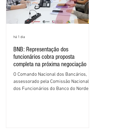
há 1 dia
BNB: Representação dos
funcionários cobra proposta
completa na próxima negociação
O Comando Nacional dos Bancários,
assessorado pela Comissão Nacional
dos Funcionários do Banco do Nordeste
do Brasil (CNFBNB), concluiu nesta
quinta-feira (6), em Fortaleza, a
apresentação e o debate da pauta
específica dos trabalhadores do BNB.
Segundo informações do Sindicato dos
Bancários do Ceará, a quarta rodada de